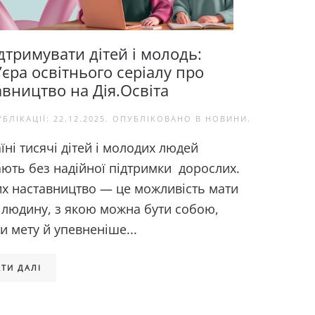
дтримувати дітей і молодь:
єра освітнього серіалу про
авництво на Дія.Освіта
УБЛІКАЦІЇ:
22.12.2025
. ОПУБЛІКОВАНО В
НОВИНИ
.
їні тисячі дітей і молодих людей
ають без надійної підтримки дорослих.
их наставництво — це можливість мати
 людину, з якою можна бути собою,
и мету й упевненіше...
ТИ ДАЛІ