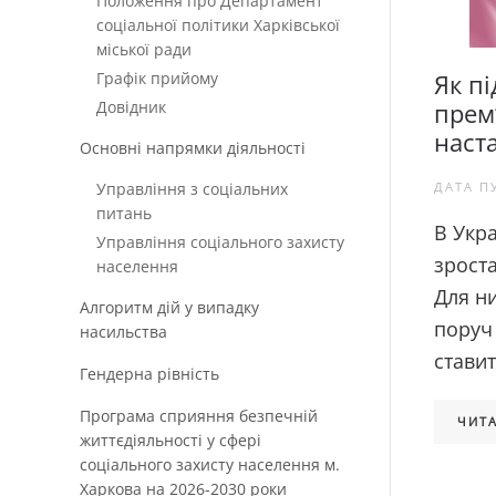
Положення про Департамент
соціальної політики Харківської
міської ради
Графік прийому
Як пі
Довідник
прем’
наст
Основні напрямки діяльності
Управління з соціальних
ДАТА П
питань
В Укра
Управління соціального захисту
зрост
населення
Для н
Алгоритм дій у випадку
поруч
насильства
ставит
Гендерна рівність
Програма сприяння безпечній
ЧИТА
життєдіяльності у сфері
соціального захисту населення м.
Харкова на 2026-2030 роки