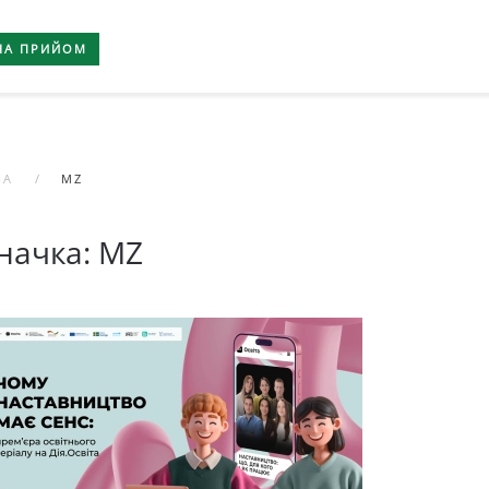
НА ПРИЙОМ
НА
MZ
начка:
MZ