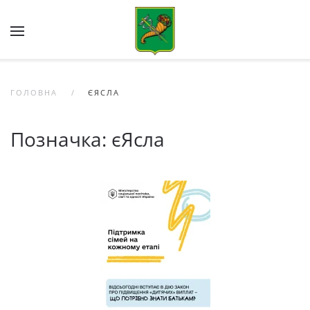
Skip to main content
ГОЛОВНА
ЄЯСЛА
Позначка:
єЯсла