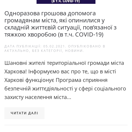
Одноразова грошова допомога
громадянам міста, які опинилися у
складній життєвій ситуації, пов’язаної з
тяжкою хворобою (в т.ч. COVID-19)
ДАТА ПУБЛІКАЦІЇ:
05.02.2021
. ОПУБЛІКОВАНО В
АКТУАЛЬНО
,
БЕЗ КАТЕГОРІЇ
,
НОВИНИ
.
Шановні жителі територіальної громади міста
Харкова! Інформуємо вас про те, що в місті
Харкові функціонує Програма сприяння
безпечній життєдіяльності у сфері соціального
захисту населення міста...
ЧИТАТИ ДАЛІ