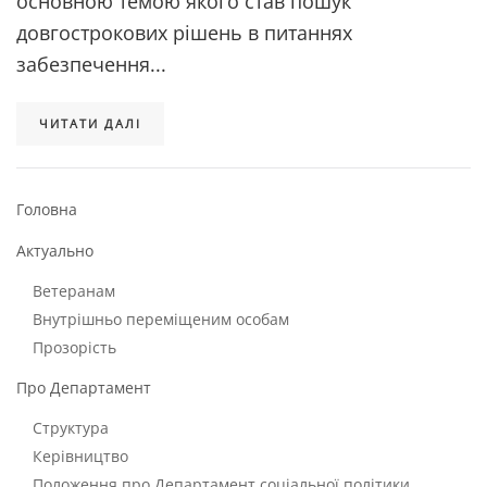
основною темою якого став пошук
довгострокових рішень в питаннях
забезпечення...
ЧИТАТИ ДАЛІ
Головна
Актуально
Ветеранам
Внутрішньо переміщеним особам
Прозорість
Про Департамент
Структура
Керівництво
Положення про Департамент соціальної політики