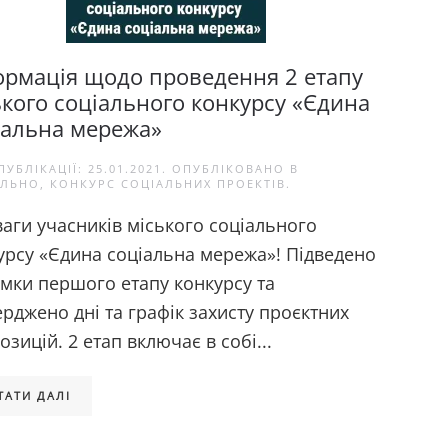
ормація щодо проведення 2 етапу
ького соціального конкурсу «Єдина
іальна мережа»
ПУБЛІКАЦІЇ:
25.01.2021
. ОПУБЛІКОВАНО В
АЛЬНО
,
КОНКУРС СОЦІАЛЬНИХ ПРОЕКТІВ
.
ваги учасників міського соціального
урсу «Єдина соціальна мережа»! Підведено
умки першого етапу конкурсу та
ерджено дні та графік захисту проєктних
зицій. 2 етап включає в собі...
ТАТИ ДАЛІ