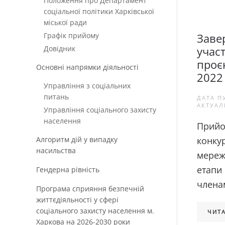
Положення про Департамент
соціальної політики Харківської
міської ради
Графік прийому
Заве
Довідник
участ
проє
Основні напрямки діяльності
2022 
Управління з соціальних
питань
ДАТА П
АКТУАЛ
Управління соціального захисту
населення
Прийом
Алгоритм дій у випадку
конкур
насильства
мереж
етапи
Гендерна рівність
членам
Програма сприяння безпечній
життєдіяльності у сфері
соціального захисту населення м.
ЧИТА
Харкова на 2026-2030 роки