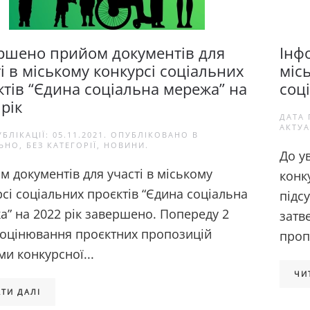
ршено прийом документів для
Інф
і в міському конкурсі соціальних
міс
ктів “Єдина соціальна мережа” на
соц
рік
ДАТА 
АКТУ
УБЛІКАЦІЇ:
05.11.2021
. ОПУБЛІКОВАНО В
ЬНО
,
БЕЗ КАТЕГОРІЇ
,
НОВИНИ
.
До у
 документів для участі в міському
конк
сі соціальних проєктів “Єдина соціальна
підс
а” на 2022 рік завершено. Попереду 2
затв
 оцінювання проєктних пропозицій
пропо
и конкурсної...
ЧИ
ТИ ДАЛІ