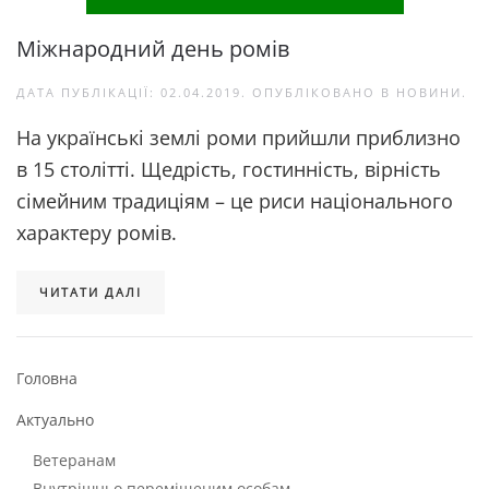
Міжнародний день ромів
ДАТА ПУБЛІКАЦІЇ:
02.04.2019
. ОПУБЛІКОВАНО В
НОВИНИ
.
На українські землі роми прийшли приблизно
в 15 столітті. Щедрість, гостинність, вірність
сімейним традиціям – це риси національного
характеру ромів.
ЧИТАТИ ДАЛІ
Головна
Актуально
Ветеранам
Внутрішньо переміщеним особам