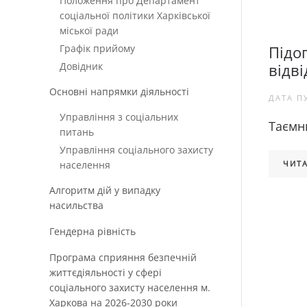
Положення про Департамент
соціальної політики Харківської
міської ради
Графік прийому
Підо
Довідник
відв
Основні напрямки діяльності
ДАТА П
Управління з соціальних
Таємн
питань
Управління соціального захисту
населення
ЧИТА
Алгоритм дій у випадку
насильства
Гендерна рівність
Програма сприяння безпечній
життєдіяльності у сфері
соціального захисту населення м.
Харкова на 2026-2030 роки