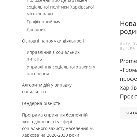
Положення про Департамент
соціальної політики Харківської
міської ради
Графік прийому
Нова 
Довідник
роди
Основні напрямки діяльності
ДАТА П
ВЕТЕРА
Управління з соціальних
питань
Prome
Управління соціального захисту
«Гром
населення
профес
Алгоритм дій у випадку
Харків
насильства
Проєкт
Гендерна рівність
ЧИТА
Програма сприяння безпечній
життєдіяльності у сфері
соціального захисту населення м.
Харкова на 2026-2030 роки