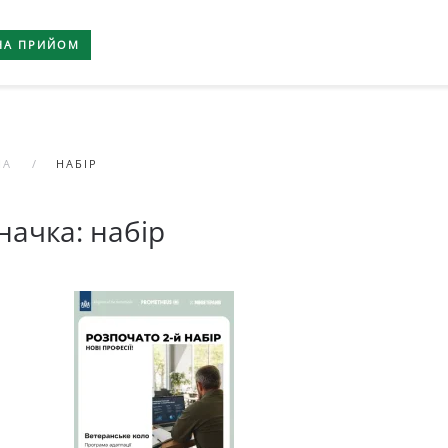
НА ПРИЙОМ
НА
НАБІР
начка:
набір