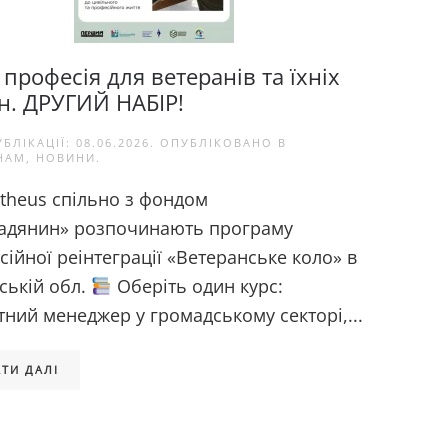
професія для ветеранів та їхніх
н. ДРУГИЙ НАБІР!
УБЛІКАЦІЇ:
08.06.2026
. ОПУБЛІКОВАНО В
НАМ
,
НОВИНИ
.
theus спільно з фондом
адянин» розпочинають програму
ійної реінтеграції «Ветеранське коло» в
ській обл.
Оберіть один курс:
ний менеджер у громадському секторі,...
ТИ ДАЛІ