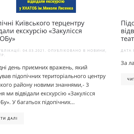
пічні Київського терцентру
Під
дали екскурсію «Закулісся
від
ОБу»
теа
УБЛІКАЦІЇ:
04.03.2021
. ОПУБЛІКОВАНО В
НОВИНИ
,
ДАТА 
ТР
.
За л
дні день приємних вражень, який
ував підопічних територіального центру
ЧИ
ького району новими знаннями,- 3
я ми відвідали екскурсію «Закулісся
у». У багатьох підопічних...
ТИ ДАЛІ