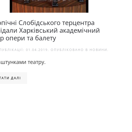
опічні Слобідського терцентра
відали Харківський академічний
тр опери та балету
ПУБЛІКАЦІЇ:
01.04.2019
. ОПУБЛІКОВАНО В
НОВИНИ
.
аштунками театру.
ТАТИ ДАЛІ