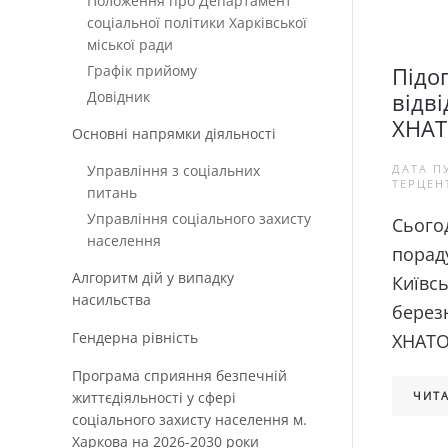
Положення про Департамент
соціальної політики Харківської
міської ради
Графік прийому
Підо
Довідник
відві
ХНАТ
Основні напрямки діяльності
Управління з соціальних
ДАТА П
ТЕРЦЕН
питань
Управління соціального захисту
Сього
населення
порад
Алгоритм дій у випадку
Київс
насильства
березн
Гендерна рівність
ХНАТОБ
Програма сприяння безпечній
життєдіяльності у сфері
ЧИТА
соціального захисту населення м.
Харкова на 2026-2030 роки