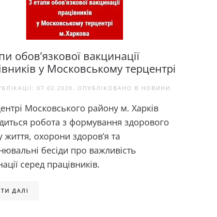
пи обов’язкової вакцинації
івників у Московському терцентрі
УБЛІКАЦІЇ:
07.02.2020
. ОПУБЛІКОВАНО В
НОВИНИ
.
центрі Московського району м. Харків
диться робота з формування здорового
 життя, охорони здоров’я та
снювальні бесіди про важливість
ації серед працівників.
ТИ ДАЛІ