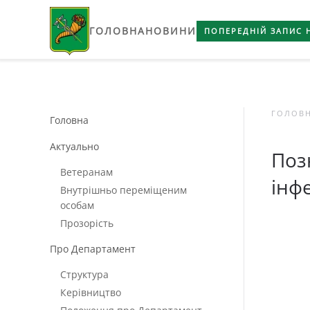
ГОЛОВНА
НОВИНИ
Skip to main content
ПОПЕРЕДНІЙ ЗАПИС 
ГОЛОВ
Головна
Актуально
Поз
Ветеранам
інф
Внутрішньо переміщеним
особам
Прозорість
Про Департамент
Структура
Керівництво