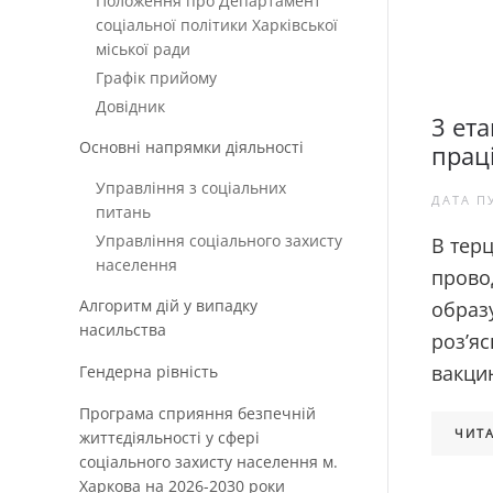
Положення про Департамент
соціальної політики Харківської
міської ради
Графік прийому
Довідник
3 ета
Основні напрямки діяльності
прац
Управління з соціальних
ДАТА П
питань
Управління соціального захисту
В тер
населення
прово
Алгоритм дій у випадку
образу
насильства
роз’я
вакцин
Гендерна рівність
Програма сприяння безпечній
ЧИТА
життєдіяльності у сфері
соціального захисту населення м.
Харкова на 2026-2030 роки