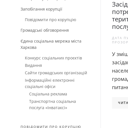
Засі
Запобігання корупції
потр
тери
Повідомити про корупцію
посл
Громадські обговорення
ДАТА П
Єдина соціальна мережа міста
ПРОЗОР
Харкова
У змі
Конкурс соціальних проєктів
засід
Видання
населе
Сайти громадських організацій
грома
Інформаційні електронні
соціальні офіси
питан
Соціальна реклама
Транспортна соціальна
ЧИТА
послуга «Інватаксі»
ПОВІДОМИТИ ПРО КОРУПЦІЮ