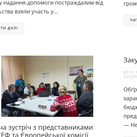
у надання допомоги постраждалим від
гром
ства взяли участь у...
ЧИ
ТИ ДАЛІ
Зак
ДАТА 
ЗАКУП
Обґр
хара
бюдж
пред
— Не
ча зустріч з представниками
ЕФ та Європейської комісії