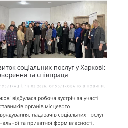
виток соціальних послуг у Харкові:
оворення та співпраця
ПУБЛІКАЦІЇ:
18.03.2026
. ОПУБЛІКОВАНО В
НОВИНИ
.
ркові відбулася робоча зустріч за участі
ставників органів місцевого
врядування, надавачів соціальних послуг
нальної та приватної форм власності,