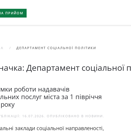
НА ПРИЙОМ
НА
ДЕПАРТАМЕНТ СОЦІАЛЬНОЇ ПОЛІТИКИ
начка:
Департамент соціальної п
умки роботи надавачів
льних послуг міста за 1 півріччя
 року
УБЛІКАЦІЇ:
16.07.2026
. ОПУБЛІКОВАНО В
НОВИНИ
.
альні заклади соціальної направленості,