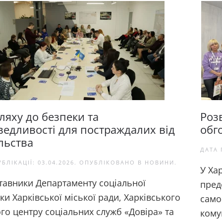
ляху до безпеки та
Роз
ведливості для постраждалих від
обг
льства
ДАТА 
УБЛІКАЦІЇ:
03.04.2026
. ОПУБЛІКОВАНО В
НОВИНИ
.
У Ха
тавники Департаменту соціальної
пред
ки Харківської міської ради, Харківського
само
го центру соціальних служб «Довіра» та
кому