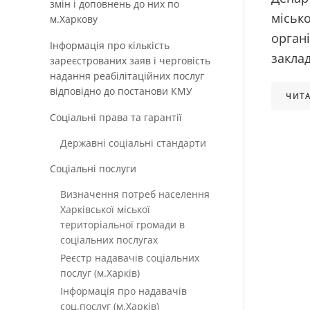
змін і доповнень до них по
місько
м.Харкову
орган
Інформація про кількість
закла
зареєстрованих заяв і черговість
надання реабілітаційних послуг
відповідно до постанови КМУ
ЧИТА
Соціальні права та гарантії
Державні соціальні стандарти
Соціальні послуги
Визначення потреб населення
Харківської міської
територіальної громади в
соціальних послугах
Реєстр надавачів соціальних
послуг (м.Харків)
Інформація про надавачів
соц.послуг (м.Харків)