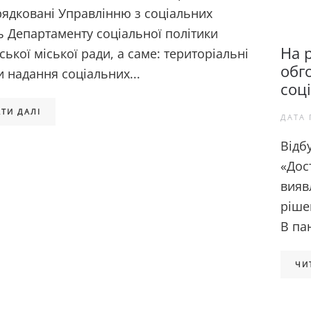
рядковані Управлінню з соціальних
ь Департаменту соціальної політики
На 
ської міської ради, а саме: територіальні
обго
 надання соціальних...
соц
ТИ ДАЛІ
ДАТА 
Відб
«Дост
вияв
ріше
В па
ЧИ