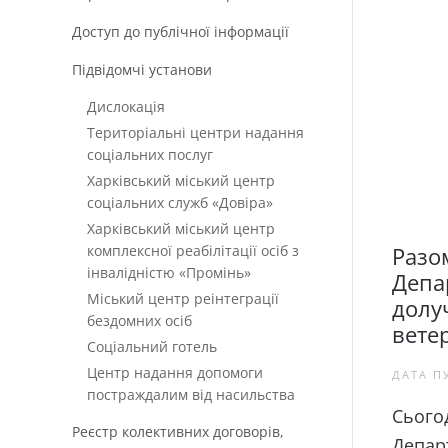
Доступ до публічної інформації
Підвідомчі установи
Дислокація
Територіальні центри надання
соціальних послуг
Харківський міський центр
соціальних служб «Довіра»
Харківський міський центр
комплексної реабілітації осіб з
Разо
інвалідністю «Промінь»
Депа
Міський центр реінтеграції
долу
бездомних осіб
вете
Соціальний готель
Центр надання допомоги
ДАТА П
постраждалим від насильства
Сьогод
Реєстр колективних договорів,
Департ