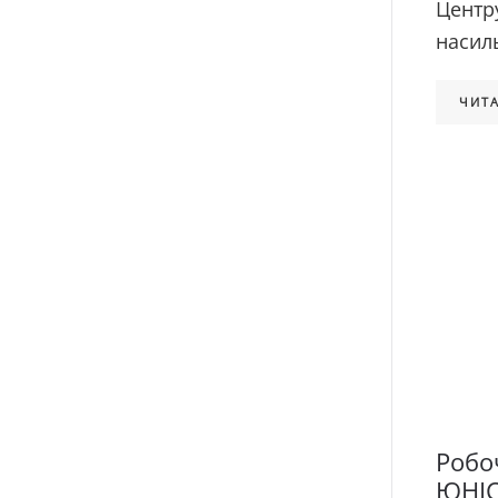
Центр
насиль
ЧИТА
Робо
ЮНІС