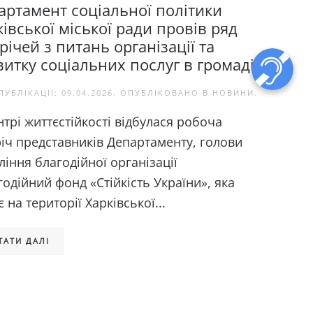
артамент соціальної політики
івської міської ради провів ряд
річей з питань організації та
витку соціальних послуг в громаді
ПУБЛІКАЦІЇ:
09.04.2026
. ОПУБЛІКОВАНО В
НОВИНИ
.
нтрі життєстійкості відбулася робоча
річ представників Департаменту, голови
ління благодійної організації
годійний фонд «Стійкість України», яка
 на території Харківської...
ТАТИ ДАЛІ