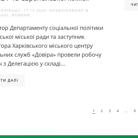
ЧИ
УБЛІКАЦІЇ:
17.12.2025
. ОПУБЛІКОВАНО В
ЬНО
,
НОВИНИ
.
тор Департаменту соціальної політики
ської міської ради та заступник
тора Харківського міського центру
льних служб «Довіра» провели робочу
ч з Делегацією у складі...
ТИ ДАЛІ
1
2
3
4
…
9