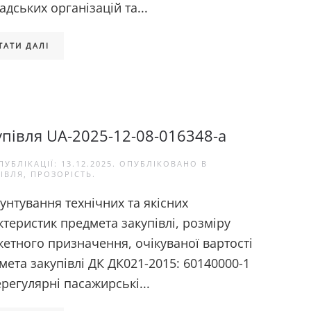
адських організацій та...
ТАТИ ДАЛІ
упівля UA-2025-12-08-016348-a
ПУБЛІКАЦІЇ:
13.12.2025
. ОПУБЛІКОВАНО В
ІВЛЯ
,
ПРОЗОРІСТЬ
.
унтування технічних та якісних
ктеристик предмета закупівлі, розміру
етного призначення, очікуваної вартості
мета закупівлі ДК ДК021-2015: 60140000-1
регулярні пасажирські...