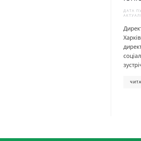
ДАТА П
АКТУАЛ
Дирек
Харків
дирек
соціа
зустрі
ЧИТА