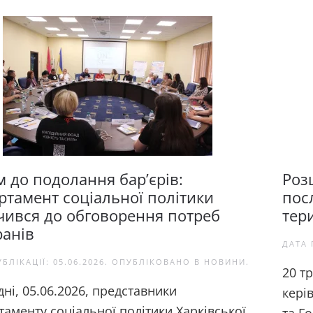
м до подолання бар’єрів:
Роз
ртамент соціальної політики
посл
чився до обговорення потреб
тер
ранів
ДАТА 
УБЛІКАЦІЇ:
05.06.2026
. ОПУБЛІКОВАНО В
НОВИНИ
.
20 т
ні, 05.06.2026, представники
кері
аменту соціальної політики Харківської