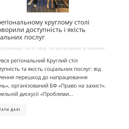
регіональному круглому столі
ворили доступність і якість
іальних послуг
ПУБЛІКАЦІЇ:
09.07.2026
. ОПУБЛІКОВАНО В
НОВИНИ
.
увся регіональний Круглий стіл
упність та якість соціальних послуг: від
лення перешкод до напрацювання
нь», організований БФ «Право на захист».
нельній дискусії «Проблеми...
ТАТИ ДАЛІ