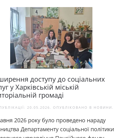
ширення доступу до соціальних
уг у Харківській міській
иторіальній громаді
ПУБЛІКАЦІЇ:
20.05.2026
. ОПУБЛІКОВАНО В
НОВИНИ
.
равня 2026 року було проведено нараду
вництва Департаменту соціальної політики