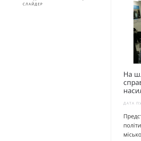
СЛАЙДЕР
На ш
спра
наси
ДАТА П
Предс
політи
місько