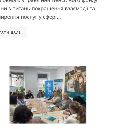
оловного управління Пенсійного фонду
їни з питань покращення взаємодії та
ирення послуг у сфері...
ТАТИ ДАЛІ