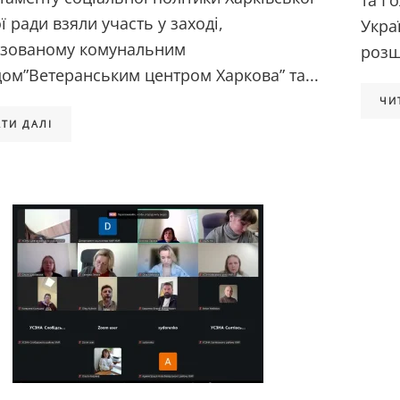
та Г
ї ради взяли участь у заході,
Укра
ізованому комунальним
розш
дом”Ветеранським центром Харкова” та...
ЧИ
ТИ ДАЛІ