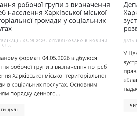
дання робочої групи з визначення
Деп
еб населення Харківської міської
Харк
торіальної громади у соціальних
зуст
угах
роз
УБЛІКАЦІЇ:
05.05.2026
. ОПУБЛІКОВАНО В
НОВИНИ
,
ДАТА 
ІСТЬ
.
У Це
шаному форматі 04.05.2026 відбулося
зуст
ання робочої групи з визначення потреб
прав
ння Харківської міської територіальної
«Бла
ди в соціальних послугах. Основним
надає
ням порядку денного...
ЧИ
ТИ ДАЛІ