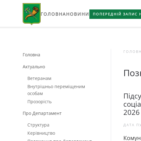
ГОЛОВНА
НОВИНИ
Skip to main content
ПОПЕРЕДНІЙ ЗАПИС 
ГОЛОВ
Головна
Актуально
Поз
Ветеранам
Внутрішньо переміщеним
особам
Підс
Прозорість
соціа
2026
Про Департамент
Структура
ДАТА П
Керівництво
Комун