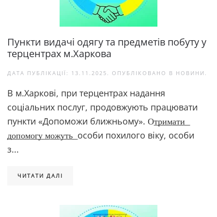
Пункти видачі одягу та предметів побуту у
терцентрах м.Харкова
ДАТА ПУБЛІКАЦІЇ:
13.11.2025
. ОПУБЛІКОВАНО В
НОВИНИ
.
В м.Харкові, при терцентрах надання
соціальних послуг, продовжують працювати
пункти «Допоможи ближньому». О͟т͟р͟и͟м͟а͟т͟и͟
͟д͟о͟п͟о͟м͟о͟г͟у͟ ͟м͟о͟ж͟у͟т͟ь͟ особи похилого віку, особи
з...
ЧИТАТИ ДАЛІ