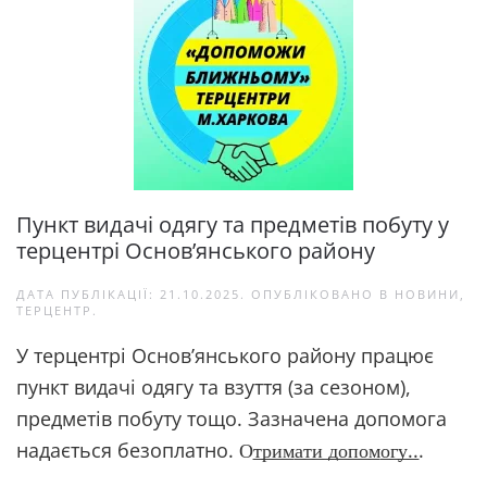
Пункт видачі одягу та предметів побуту у
терцентрі Основ’янського району
ДАТА ПУБЛІКАЦІЇ:
21.10.2025
. ОПУБЛІКОВАНО В
НОВИНИ
,
ТЕРЦЕНТР
.
У терцентрі Основ’янського району працює
пункт видачі одягу та взуття (за сезоном),
предметів побуту тощо. Зазначена допомога
надається безоплатно. О͟т͟р͟и͟м͟а͟т͟и͟ ͟д͟о͟п͟о͟м͟о͟г͟у͟...