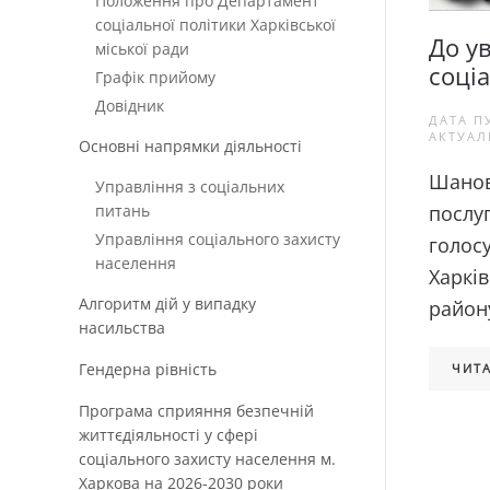
Положення про Департамент
соціальної політики Харківської
До ув
міської ради
соціа
Графік прийому
Довідник
ДАТА П
АКТУАЛ
Основні напрямки діяльності
Шанов
Управління з соціальних
послуг
питань
Управління соціального захисту
голосу
населення
Харків
Алгоритм дій у випадку
району
насильства
Гендерна рівність
ЧИТА
Програма сприяння безпечній
життєдіяльності у сфері
соціального захисту населення м.
Харкова на 2026-2030 роки