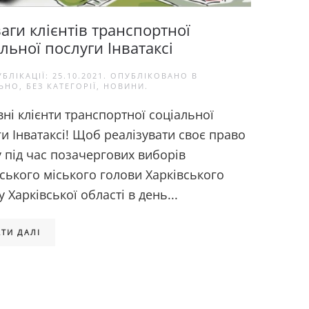
аги клієнтів транспортної
льної послуги Інватаксі
УБЛІКАЦІЇ:
25.10.2021
. ОПУБЛІКОВАНО В
ЬНО
,
БЕЗ КАТЕГОРІЇ
,
НОВИНИ
.
ні клієнти транспортної соціальної
и Інватаксі! Щоб реалізувати своє право
 під час позачергових виборів
ського міського голови Харківського
 Харківської області в день...
ТИ ДАЛІ