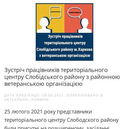
Зустріч працівників територіального
центру Слобідського району з районною
ветеранською організацією
ДАТА ПУБЛІКАЦІЇ:
09.03.2021
. ОПУБЛІКОВАНО В
АКТУАЛЬНО
,
НОВИНИ
.
25 лютого 2021 року представники
територіального центру Слободского району
були присутні на розширеному засіданні