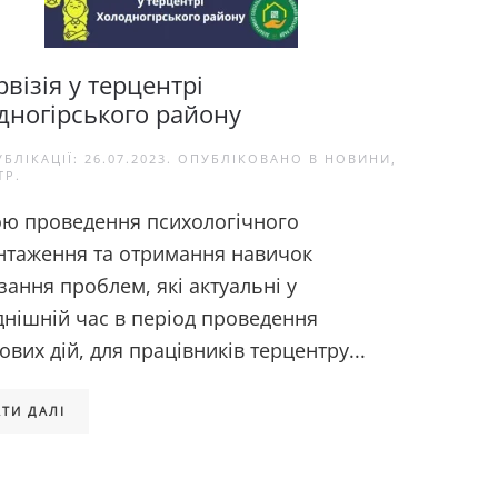
візія у терцентрі
дногірського району
УБЛІКАЦІЇ:
26.07.2023
. ОПУБЛІКОВАНО В
НОВИНИ
,
ТР
.
ою проведення психологічного
нтаження та отримання навичок
зання проблем, які актуальні у
днішній час в період проведення
ових дій, для працівників терцентру...
ТИ ДАЛІ