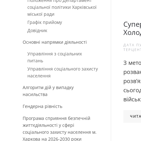
Положення про Департамент
соціальної політики Харківської
міської ради
Графік прийому
Супер
Довідник
Холо
Основні напрямки діяльності
ДАТА П
ТЕРЦЕН
Управління з соціальних
питань
З мет
Управління соціального захисту
розва
населення
розв’я
Алгоритм дій у випадку
сього
насильства
військ
Гендерна рівність
ЧИТА
Програма сприяння безпечній
життєдіяльності у сфері
соціального захисту населення м.
Харкова на 2026-2030 роки