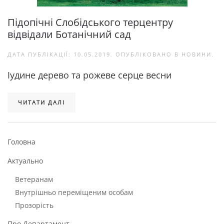
Підопічні Слобідського терцентру
відвідали Ботанічний сад
ДАТА ПУБЛІКАЦІЇ:
10.05.2019
. ОПУБЛІКОВАНО В
НОВИНИ
.
Іудине дерево та рожеве серце весни
ЧИТАТИ ДАЛІ
Головна
Актуально
Ветеранам
Внутрішньо переміщеним особам
Прозорість
Про Департамент