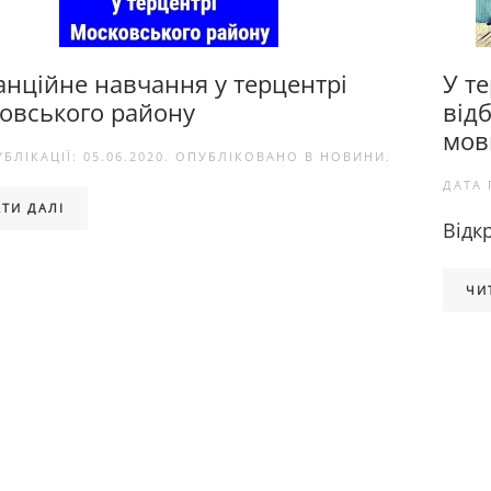
анційне навчання у терцентрі
У т
овського району
відб
мов
УБЛІКАЦІЇ:
05.06.2020
. ОПУБЛІКОВАНО В
НОВИНИ
.
ДАТА 
ТИ ДАЛІ
Відк
ЧИ