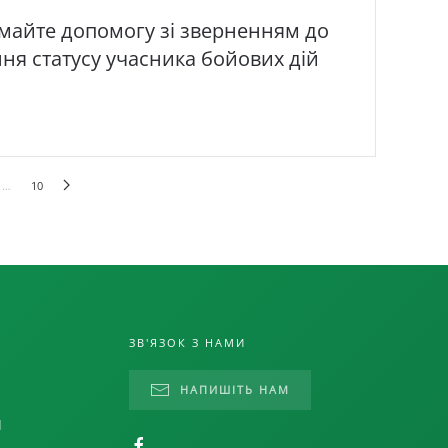
майте допомогу зі зверненням до
ня статусу учасника бойових дій
…
10
ЗВ'ЯЗОК З НАМИ
НАПИШІТЬ НАМ
и