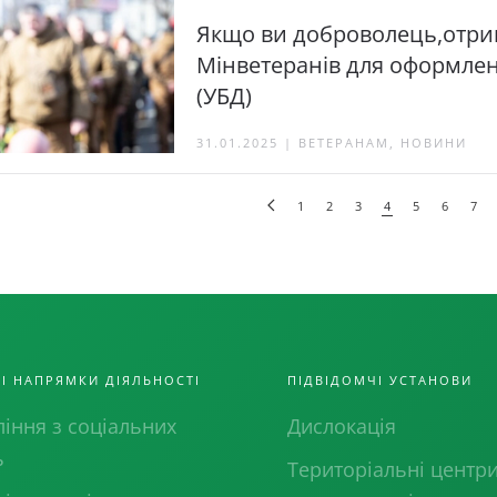
Якщо ви доброволець,отри
Мінветеранів для оформлен
(УБД)
31.01.2025 | ВЕТЕРАНАМ, НОВИНИ
1
2
3
4
5
6
7
І НАПРЯМКИ ДІЯЛЬНОСТІ
ПІДВІДОМЧІ УСТАНОВИ
іння з соціальних
Дислокація
ь
Територіальні центр