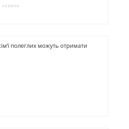
М, НОВИНИ
 сім’ї полеглих можуть отримати