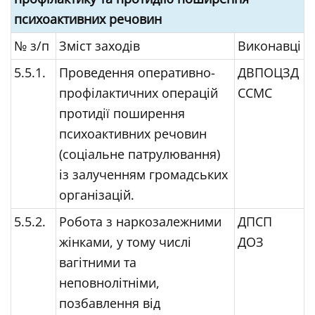
психоактивних речовин
№ з/п
Зміст заходів
Виконавці
5.5.1.
Проведення оперативно-
ДВПОЦЗД
профілактичних операцій
ССМС
протидії поширення
психоактивних речовин
(соціальне патрулювання)
із залученням громадських
організацій.
5.5.2.
Робота з наркозалежними
ДПСП
жінками, у тому числі
ДОЗ
вагітними та
неповнолітніми,
позбавлення від