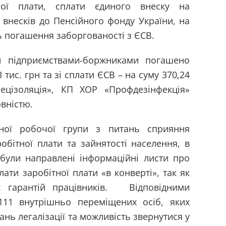
ної плати, сплати єдиного внеску на
 внесків до Пенсійного фонду України, на
нь погашення заборгованості з ЄСВ.
пи підприємствами-боржниками погашено
 тис. грн та зі сплати ЄСВ – на суму 370,24
ецізоляція», КП ХОР «Профдезінфекція»
овністю.
нної робочої групи з питань сприяння
обітної плати та зайнятості населення, в
 були направлені інформаційні листи про
ти заробітної плати «в конверті», так як
их гарантій працівників. Відповідними
111 внутрішньо переміщених осіб, яких
нь легалізації та можливість звернутися у