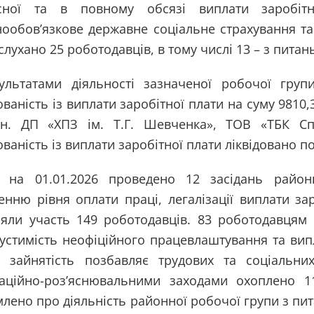
сної та в повному обсязі виплати заробіт
нообов’язкове державне соціальне страхування та
слухано 25 роботодавців, в тому числі 13 – з пита
ультатами діяльності зазначеної робочої гру
ваність із виплати заробітної плати на суму 9810,3
рн. ДП «ХПЗ ім. Т.Г. Шевченка», ТОВ «ТБК Сп
ваність із виплати заробітної плати ліквідовано п
 на 01.01.2026 проведено 12 засідань райо
енню рівня оплати праці, легалізації виплати зар
зяли участь 149 роботодавців. 83 роботодавцям
устимість неофіційного працевлаштування та випла
а зайнятість позбавляє трудових та соціальн
аційно-роз’яснювальними заходами охоплено 1
лено про діяльність районної робочої групи з пита