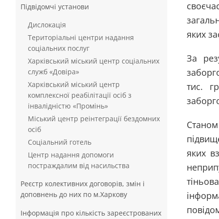
своєча
Підвідомчі установи
загаль
Дислокація
яких за
Територіальні центри надання
соціальних послуг
За рез
Харківський міський центр соціальних
заборго
служб «Довіра»
Харківський міський центр
тис. г
комплексної реабілітації осіб з
заборго
інвалідністю «Промінь»
Міський центр реінтеграції бездомних
Станом
осіб
підвищ
Соціальний готель
яких в
Центр надання допомоги
постраждалим від насильства
неприп
тіньов
Реєстр колективних договорів, змін і
доповнень до них по м.Харкову
інформ
повідом
Інформація про кількість зареєстрованих