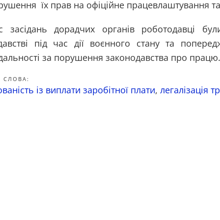
рушення їх прав на офіційне працевлаштування та 
с засідань дорадчих органів роботодавці бул
давстві під час дії воєнного стану та попере
ідальності за порушення законодавства про працю
 СЛОВА:
ваність із виплати заробітної плати
,
легалізація т