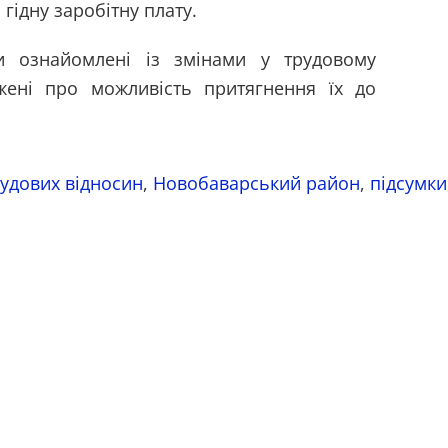
гідну заробітну плату.
и ознайомлені із змінами у трудовому
джені про можливість притягнення їх до
.
рудових відносин
,
Новобаварський район
,
підсумки