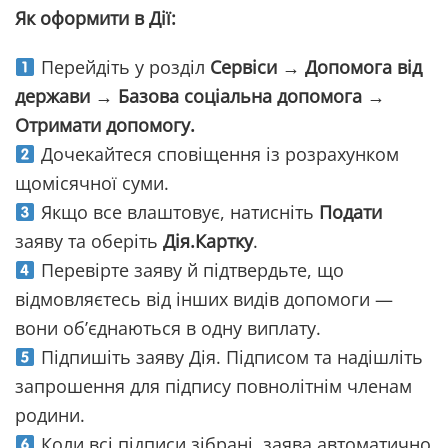
Як оформити в Дії:
Перейдіть у розділ
Сервіси → Допомога від
держави → Базова соціальна допомога →
Отримати допомогу.
Дочекайтеся сповіщення із розрахунком
щомісячної суми.
Якщо все влаштовує, натисніть
Подати
заяву та оберіть
Дія.Картку
.
Перевірте заяву й підтвердьте, що
відмовляєтесь від інших видів допомоги —
вони об’єднаються в одну виплату.
Підпишіть заяву Дія. Підписом та надішліть
запрошення для підпису повнолітнім членам
родини.
Коли всі підписи зібрані, заява автоматично