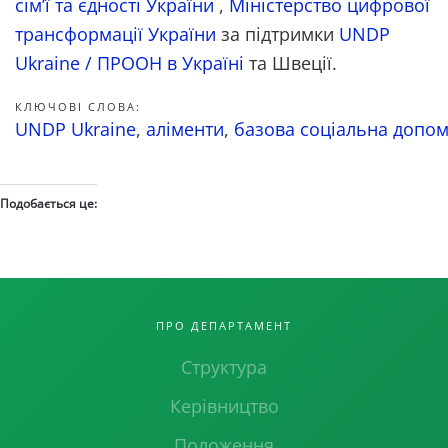
сім’ї та єдності України
,
Міністерство цифрової
трансформації України
за підтримки
UNDP
Ukraine / ПРООН в Україні
та Швеції.
КЛЮЧОВІ СЛОВА:
UNDP Ukraine
,
аліменти
,
базова соціальна допо
Подобається це:
ПРО ДЕПАРТАМЕНТ
Структура
Керівництво
Положення