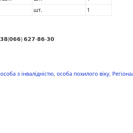
шт.
1
𝟲𝟲) 𝟲𝟮𝟳-𝟴𝟲-𝟯𝟬
,
особа з інвалідністю
,
особа похилого віку
,
Регіона