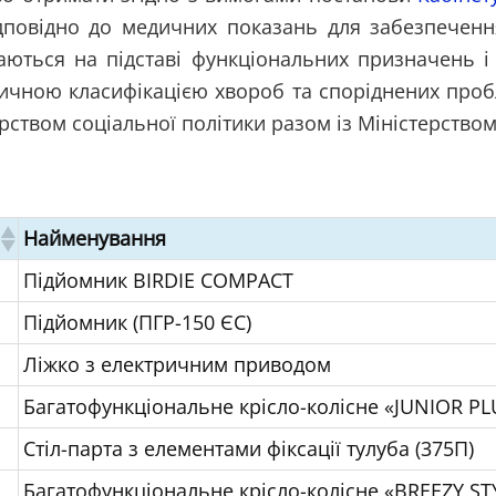
ідповідно до медичних показань для забезпечення
аються на підставі функціональних призначень і 
тичною класифікацією хвороб та споріднених проб
рством соціальної політики разом із Міністерством
Найменування
Підйомник BIRDIE COMPACT
Підйомник (ПГР-150 ЄС)
Ліжко з електричним приводом
Багатофункціональне крісло-колісне «JUNIOR PL
Стіл-парта з елементами фіксації тулуба (375П)
Багатофункціональне крісло-колісне «BREEZY ST