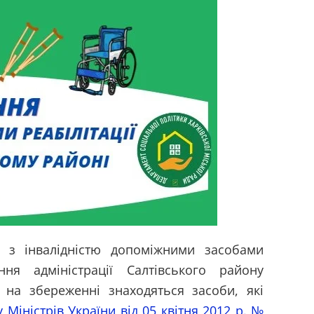
 з інвалідністю допоміжними засобами
ння адміністрації Салтівського району
і на збереженні знаходяться засоби, які
у Міністрів України від 05 квітня 2012 р. №