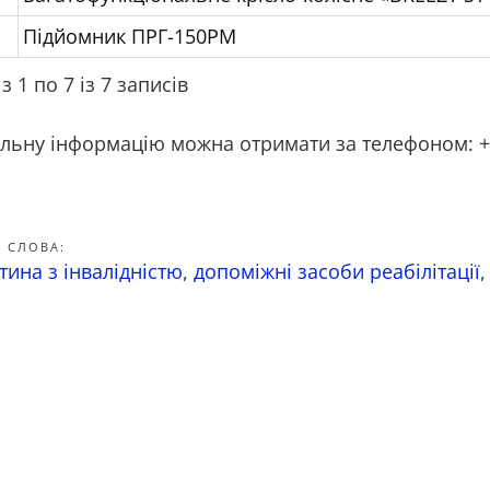
Підйомник ПРГ-150РМ
з 1 по 7 із 7 записів
ьну інформацію можна отримати за телефоном: +𝟯𝟴(𝟬
 СЛОВА:
тина з інвалідністю
,
допоміжні засоби реабілітації