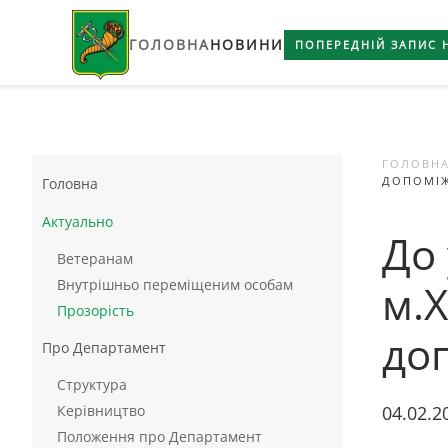
ГОЛОВНА
НОВИНИ
Skip to main content
ПОПЕРЕДНІЙ ЗАПИС 
ГОЛОВН
ДОПОМІЖ
Головна
Актуально
До
Ветеранам
Внутрішньо переміщеним особам
м.
Прозорість
до
Про Департамент
Структура
Керівництво
04.02.2
Положення про Департамент