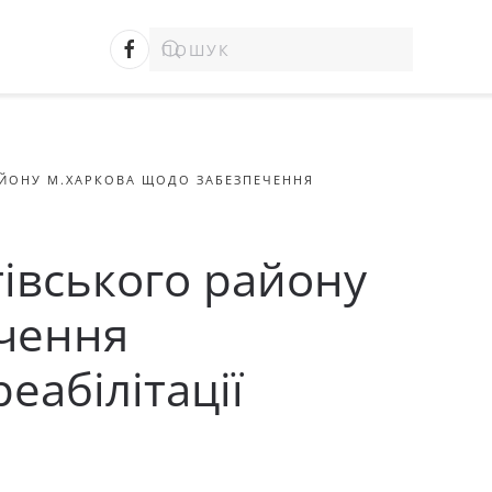
АЙОНУ М.ХАРКОВА ЩОДО ЗАБЕЗПЕЧЕННЯ
івського району
ечення
абілітації