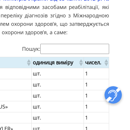
 відповідними засобами реабілітації, які
переліку діагнозів згідно з Міжнародною
лем охорони здоров’я, що затверджується
 охорони здоров’я, а саме:
Пошук:
одиниця виміру
чисел.
шт.
1
шт.
1
шт.
1
US»
шт.
1
шт.
1
YLER»
шт.
1