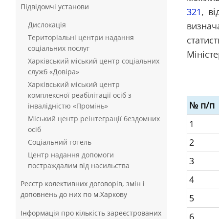
Підвідомчі установи
321
, в
Дислокація
визнач
Територіальні центри надання
статис
соціальних послуг
Міністе
Харківський міський центр соціальних
служб «Довіра»
Харківський міський центр
комплексної реабілітації осіб з
№ п/п
інвалідністю «Промінь»
Міський центр реінтеграції бездомних
1
осіб
2
Соціальний готель
Центр надання допомоги
3
постраждалим від насильства
4
Реєстр колективних договорів, змін і
доповнень до них по м.Харкову
5
Інформація про кількість зареєстрованих
6