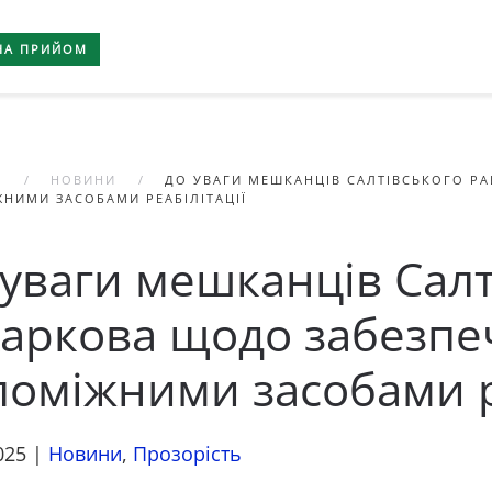
НА ПРИЙОМ
А
НОВИНИ
ДО УВАГИ МЕШКАНЦІВ САЛТІВСЬКОГО Р
НИМИ ЗАСОБАМИ РЕАБІЛІТАЦІЇ
 уваги мешканців Салт
Харкова щодо забезп
поміжними засобами ре
025
|
Новини
,
Прозорість