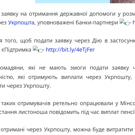
 заявку на отримання державної допомоги у розм
рез
Укрпошта
, уповноважені банки-партнери
h
 того, щоб подати заявку через Дію в застосунк
 єПідтримка
http://bit.ly/4eTjFer
мадяни, які не мають змоги подати заявку ч
дністю, які отримують виплати через Укрпошту
ти через Укрпошту.
 таких отримувачів ретельно опрацювали у Мінс
тання листоноша повідомить під час виплат пенсі
 отримані через Укрпошту, можна буде витратити 