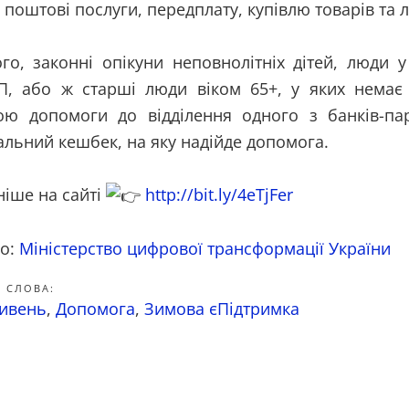
, поштові послуги, передплату, купівлю товарів та л
го, законні опікуни неповнолітніх дітей, люди у
, або ж старші люди віком 65+, у яких немає 
ою допомоги до відділення одного з банків-пар
альний кешбек, на яку надійде допомога.
ніше на сайті
http://bit.ly/4eTjFer
о:
Міністерство цифрової трансформації України
 СЛОВА:
ривень
,
Допомога
,
Зимова єПідтримка