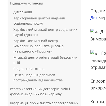
Підвідомчі установи
Подати
Дислокація
Дія
, че
Територіальні центри надання
соціальних послуг
Харківський міський центр соціальних
Для
служб «Довіра»
Зимова
Харківський міський центр
комплексної реабілітації осіб з
інвалідністю «Промінь»
Гро
Міський центр реінтеграції бездомних
інвалі
осіб
отрима
Соціальний готель
Центр надання допомоги
постраждалим від насильства
Список
викорис
Реєстр колективних договорів, змін і
доповнень до них по м.Харкову
Кошти,
Інформація про кількість зареєстрованих