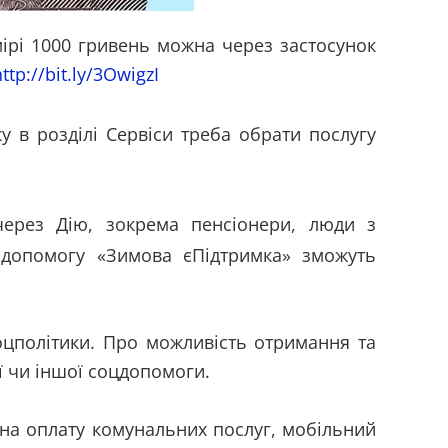
ірі 1000 гривень можна через застосунок
ttp://bit.ly/3OwigzI
у в розділі Сервіси треба обрати послугу
ерез Дію, зокрема пенсіонери, люди з
, допомогу «Зимова єПідтримка» зможуть
оцполітики. Про можливість отримання та
ї чи іншої соцдопомоги.
на оплату комунальних послуг, мобільний