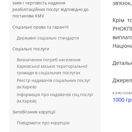
зв’язок
заяв і черговість надання
реабілітаційних послуг відповідно до
постанови КМУ
Крім то
Соціальні права та гарантії
РНОКПП
виплат
Державні соціальні стандарти
Націон
Соціальні послуги
Визначення потреб населення
Деталь
Харківської міської територіальної
громади в соціальних послугах
Джерел
Реєстр надавачів соціальних послуг
(м.Харків)
КЛЮЧОВІ
Інформація про надавачів соц.послуг
1000 г
(м.Харків)
Запобігання корупції
Повідомити про корупцію