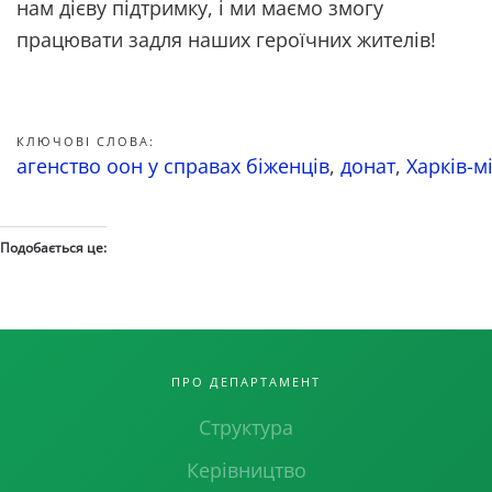
нам дієву підтримку, і ми маємо змогу
працювати задля наших героїчних жителів!
КЛЮЧОВІ СЛОВА:
агенство оон у справах біженців
,
донат
,
Харків-м
Подобається це:
ПРО ДЕПАРТАМЕНТ
Структура
Керівництво