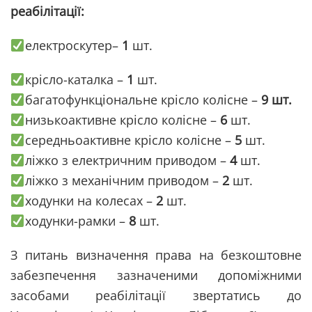
реабілітації:
електроскутер–
1
шт.
крісло-каталка –
1
шт.
багатофункціональне крісло колісне –
9 шт.
низькоактивне крісло колісне –
6
шт.
середньоактивне крісло колісне –
5
шт.
ліжко з електричним приводом –
4
шт.
ліжко з механічним приводом –
2
шт.
ходунки на колесах –
2
шт.
ходунки-рамки –
8
шт.
З питань визначення права на безкоштовне
забезпечення зазначеними допоміжними
засобами реабілітації звертатись до