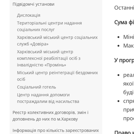
Підвідомчі установи
Останн
Дислокація
Сума фі
Територіальні центри надання
соціальних послуг
Мін
Харківський міський центр соціальних
служб «Довіра»
Мак
Харківський міський центр
комплексної реабілітації осіб з
У прогр
інвалідністю «Промінь»
Міський центр реінтеграції бездомних
реа
осіб
яко
Соціальний готель
буд
Центр надання допомоги
спр
постраждалим від насильства
при
Реєстр колективних договорів, змін і
про
доповнень до них по м.Харкову
Інформація про кількість зареєстрованих
Право н