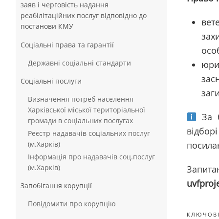
заяв і черговість надання
реабілітаційних послуг відповідно до
вет
постанови КМУ
зах
Соціальні права та гарантії
осо
Державні соціальні стандарти
юри
зас
Соціальні послуги
заг
Визначення потреб населення
Харківської міської територіальної
За б
громади в соціальних послугах
відбор
Реєстр надавачів соціальних послуг
(м.Харків)
посил
Інформація про надавачів соц.послуг
(м.Харків)
Запи
uvfproj
Запобігання корупції
Повідомити про корупцію
КЛЮЧОВІ