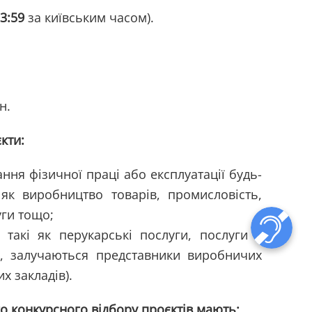
3:59
за київським часом).
н.
кти:
ння фізичної праці або експлуатації будь-
 як виробництво товарів, промисловість,
уги тощо;
 такі як перукарські послуги, послуги з
ло, залучаються представники виробничих
х закладів).
о конкурсного відбору проєктів мають: