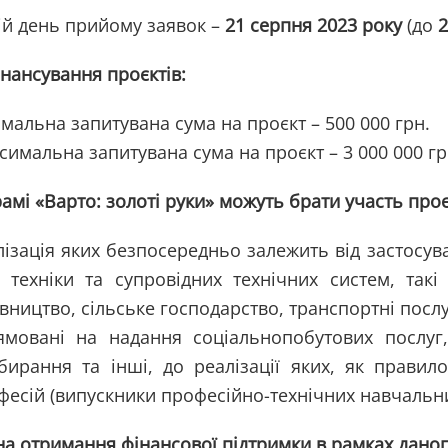
ій день прийому заявок –
21 серпня 2023 року
(до
2
нансування проєктів:
імальна запитувана сума на проєкт – 500 000 грн.
симальна запитувана сума на проєкт – 3 000 000 гр
амі «Варто: золоті руки» можуть брати участь проє
лізація яких безпосередньо залежить від застосува
ї техніки та супровідних технічних систем, такі
івництво, сільське господарство, транспортні посл
ямовані на надання соціальнопобутових послуг,
бирання та інші, до реалізації яких, як прави
фесій (випускники професійно-технічних навчальни
а отримання фінансової підтримки в рамках даног