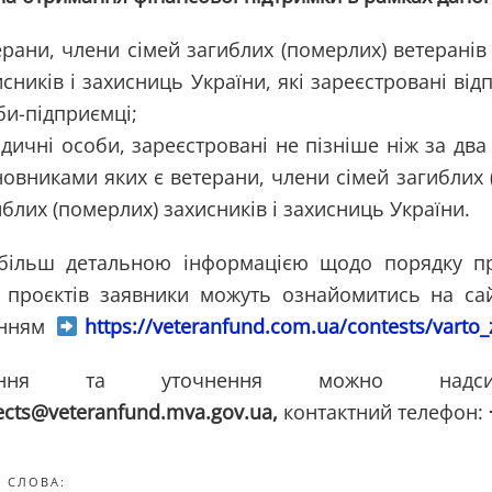
ерани, члени сімей загиблих (померлих) ветеранів
исників і захисниць України, які зареєстровані ві
би-підприємці;
дичні особи, зареєстровані не пізніше ніж за два
новниками яких є ветерани, члени сімей загиблих 
иблих (померлих) захисників і захисниць України.
ільш детальною інформацією щодо порядку про
і проєктів заявники можуть ознайомитись на са
анням
https://veteranfund.com.ua/contests/varto_
тання та уточнення можно надси
ects@veteranfund.mva.gov.ua,
контактний телефон:
 СЛОВА: