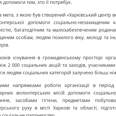
 допомоги тим, хто її потребує.
 мета, з якою був створений «Харківський центр в
онтерської допомоги соціально-незахищеним к
дністю, багатодітним та малозабезпеченим родина
щеним особам, людям похилого віку, молоді та і
рів.
років існування в громадянському просторі орг
іж 2 000 соціальних акцій та заходів, учасниками
и людям соціальних категорій залучено більш ніж
ими напрямками роботи організації в період 
тарних волонтерських місій допомоги соціаль
ання, засобами гігієни, предметами побутово
ерського руху в місті Харкові та області, підго
 соціальне партнерство.