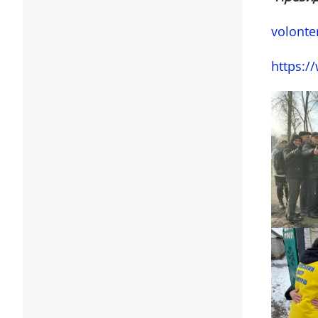
volont
https:/