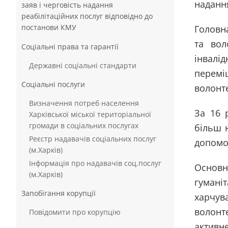
надання
заяв і черговість надання
реабілітаційних послуг відповідно до
постанови КМУ
Головна
та вол
Соціальні права та гарантії
інвалі
Державні соціальні стандарти
перемі
Соціальні послуги
волонте
Визначення потреб населення
За 16 
Харківської міської територіальної
громади в соціальних послугах
більш н
Реєстр надавачів соціальних послуг
допомог
(м.Харків)
Інформація про надавачів соц.послуг
Основн
(м.Харків)
гумані
Запобігання корупції
харчув
волонт
Повідомити про корупцію
активне