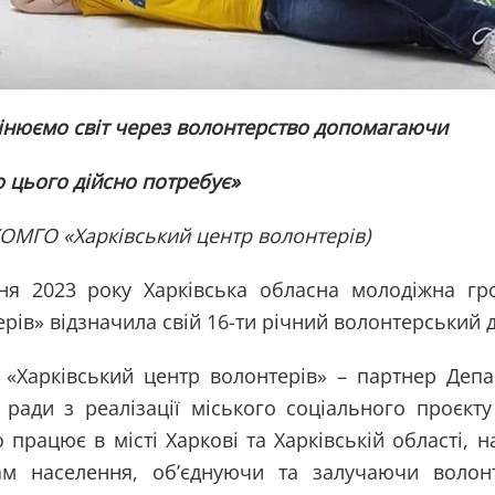
інюємо світ через волонтерство допомагаючи
о цього дійсно потребує»
ХОМГО «Харківський центр волонтерів)
тня 2023 року Харківська обласна молодіжна гр
рів» відзначила свій 16-ти річний волонтерський
«Харківський центр волонтерів» – партнер Депар
ї ради з реалізації міського соціального проєкт
о працює в місті Харкові та Харківській області
ам населення, об’єднуючи та залучаючи волонт