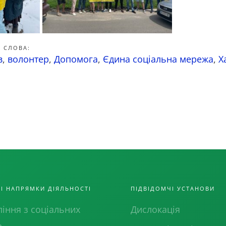
 СЛОВА:
в
,
волонтер
,
Допомога
,
Єдина соціальна мережа
,
Х
І НАПРЯМКИ ДІЯЛЬНОСТІ
ПІДВІДОМЧІ УСТАНОВИ
іння з соціальних
Дислокація
ь