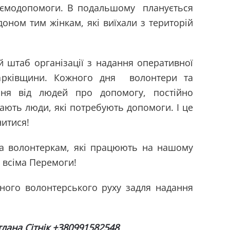
заємодопомоги. В подальшому планується
доном тим жінкам, які виїхали з територій
 штаб організації з надання оперативної
Харківщини. Кожного дня волонтери та
ння від людей про допомогу, постійно
кають люди, які потребують допомоги. І це
нитися!
а волонтеркам, які працюють на нашому
 всіма Перемоги!
ого волонтерського руху задля надання
тлана Сітнік
+380991582548