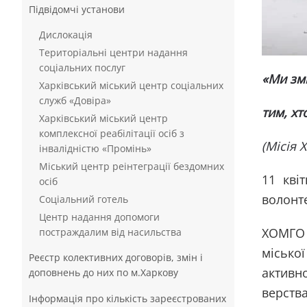
Підвідомчі установи
Дислокація
Територіальні центри надання
соціальних послуг
«Ми зм
Харківський міський центр соціальних
служб «Довіра»
тим, хт
Харківський міський центр
комплексної реабілітації осіб з
(Місія 
інвалідністю «Промінь»
Міський центр реінтеграції бездомних
11 кві
осіб
волонте
Соціальний готель
Центр надання допомоги
ХОМГО 
постраждалим від насильства
місько
Реєстр колективних договорів, змін і
активн
доповнень до них по м.Харкову
верств
Інформація про кількість зареєстрованих