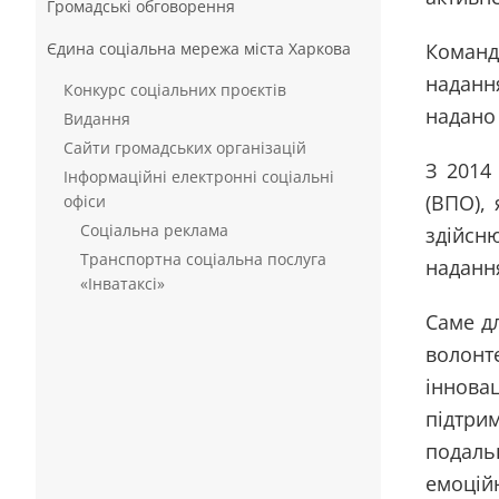
Громадські обговорення
Єдина соціальна мережа міста Харкова
Команд
наданн
Конкурс соціальних проєктів
надано 
Видання
Сайти громадських організацій
З 2014
Інформаційні електронні соціальні
(ВПО),
офіси
Соціальна реклама
здійсн
Транспортна соціальна послуга
наданн
«Інватаксі»
Саме д
волонт
іннова
підтри
подаль
емоцій