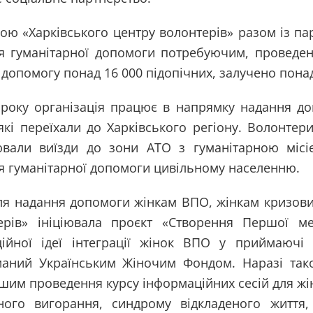
ою «Харківського центру волонтерів» разом із па
я гуманітарної допомоги потребуючим, проведено
допомогу понад 16 000 підопічних, залучено понад
 року організація працює в напрямку надання 
 які переїхали до Харківського регіону. Волонтер
ювали виїзди до зони АТО з гуманітарною місіє
я гуманітарної допомоги цивільному населенню.
ля надання допомоги жінкам ВПО, жінкам кризових
ерів» ініціювала проєкт «Створення Першої ме
ційної ідеї інтеграції жінок ВПО у приймаючі 
маний Українським Жіночим Фондом. Наразі та
шим проведення курсу інформаційних сесій для жін
ного вигорання, синдрому відкладеного життя, 