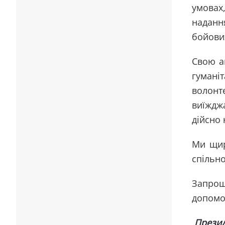
умовах
надання
бойових
Свою а
гумані
волонт
виїжджа
дійсно 
Ми щир
спільно
Запрош
допомо
Презид