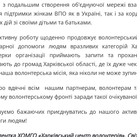
, з подальшим створення об’єднуючої мережі в
 підтримки жінкам ВПО як в Україні, так і за кор
 дій зі своїми дітьми та батьками.
ктивну роботу щоденно продовжує волонтерський
тарної допомоги людям вразливих категорій 
ерки організації приймають запити та проха
ють до громад Харківської області, де їх дуже че
наша волонтерська місія, яка ніколи не може зупи
о вдячні всім нашим партнерам, волонтерам т
му волонтерському фронті заради такої очікуваної
уємо бажаючих приєднуватись до нашого активн
ги людям!
ентка ХОМГО «Харківський центр волонтерів»,
Сві