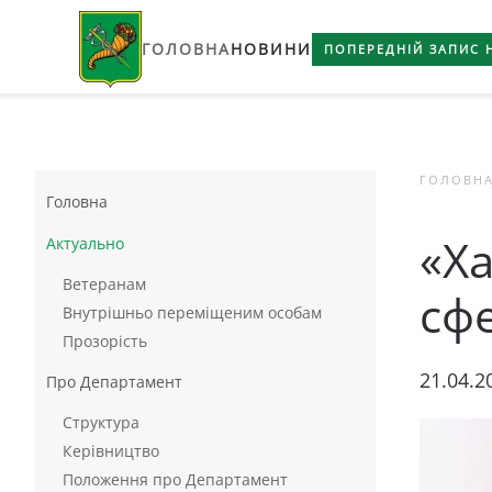
ГОЛОВНА
НОВИНИ
Skip to main content
ПОПЕРЕДНІЙ ЗАПИС 
ГОЛОВН
Головна
«Ха
Актуально
Ветеранам
сф
Внутрішньо переміщеним особам
Прозорість
21.04.2
Про Департамент
Структура
Керівництво
Положення про Департамент