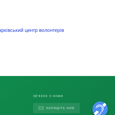
арківський центр волонтерів
ЗВ'ЯЗОК З НАМИ
НАПИШІТЬ НАМ