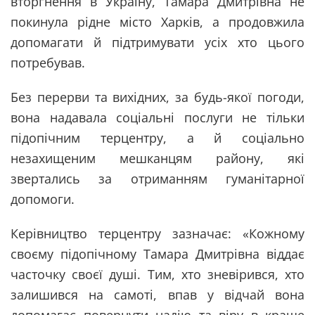
вторгнення в Україну, Тамара Дмитрівна не
покинула рідне місто Харків, а продовжила
допомагати й підтримувати усіх хто цього
потребував.
Без перерви та вихідних, за будь-якої погоди,
вона надавала соціальні послуги не тільки
підопічним терцентру, а й соціально
незахищеним мешканцям району, які
звертались за отриманням гуманітарної
допомоги.
Керівництво терцентру зазначає: «Кожному
своєму підопічному Тамара Дмитрівна віддає
часточку своєї душі. Тим, хто зневірився, хто
залишився на самоті, впав у відчай вона
допомагає повернути надію та віру в краще