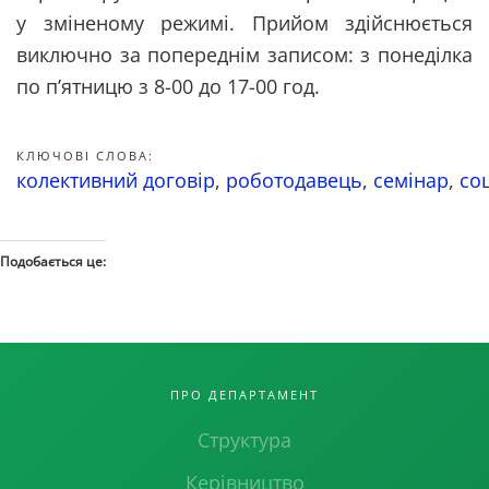
у зміненому режимі. Прийом здійснюється
виключно за попереднім записом: з понеділка
по п’ятницю з 8-00 до 17-00 год.
КЛЮЧОВІ СЛОВА:
колективний договір
,
роботодавець
,
семінар
,
со
Подобається це:
ПРО ДЕПАРТАМЕНТ
Структура
Керівництво