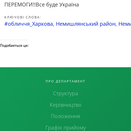
ПЕРЕМОГИ!!Все буде Україна
КЛЮЧОВІ СЛОВА:
#обличчя_Харкова
,
Немишлянський район
,
Неми
Подобається це:
ПРО ДЕПАРТАМЕНТ
Структура
Керівництво
Положення
Графік прийому