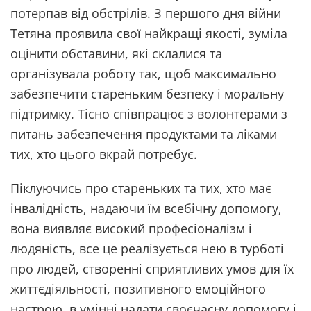
потерпав від обстрілів. З першого дня війни
Тетяна проявила свої найкращі якості, зуміла
оцінити обставини, які склалися та
організувала роботу так, щоб максимально
забезпечити стареньким безпеку і моральну
підтримку. Тісно співпрацює з волонтерами з
питань забезпечення продуктами та ліками
тих, хто цього вкрай потребує.
Піклуючись про стареньких та тих, хто має
інвалідність, надаючи їм всебічну допомогу,
вона виявляє високий професіоналізм і
людяність, все це реалізується нею в турботі
про людей, створенні сприятливих умов для їх
життєдіяльності, позитивного емоційного
настрою, в умінні надати своєчасну допомогу і