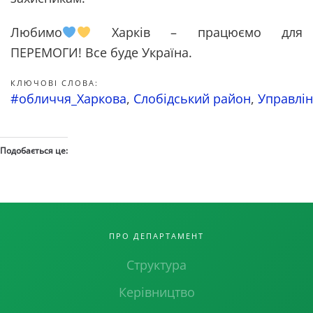
Любимо
Харків – працюємо для
ПЕРЕМОГИ! Все буде Україна.
КЛЮЧОВІ СЛОВА:
#обличчя_Харкова
,
Слобідський район
,
Управлін
Подобається це:
ПРО ДЕПАРТАМЕНТ
Структура
Керівництво