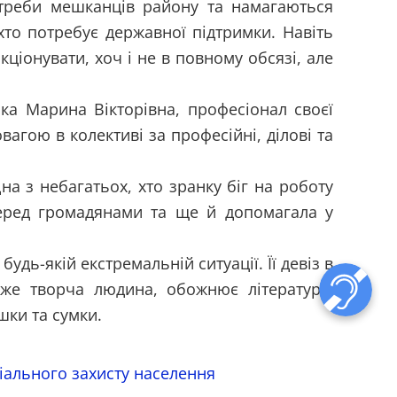
отреби мешканців району та намагаються
хто потребує державної підтримки. Навіть
кціонувати, хоч і не в повному обсязі, але
ка Марина Вікторівна, професіонал своєї
агою в колективі за професійні, ділові та
на з небагатьох, хто зранку біг на роботу
перед громадянами та ще й допомагала у
будь-якій екстремальній ситуації. Її девіз в
уже творча людина, обожнює літературу,
шки та сумки.
іального захисту населення