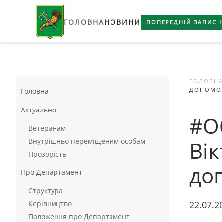
ГОЛОВНА
НОВИНИ
Skip to main content
ПОПЕРЕДНІЙ ЗАПИС 
ГОЛОВН
ДОПОМОГ
Головна
Актуально
#О
Ветеранам
Внутрішньо переміщеним особам
Вік
Прозорість
до
Про Департамент
Структура
Керівництво
22.07.2
Положення про Департамент