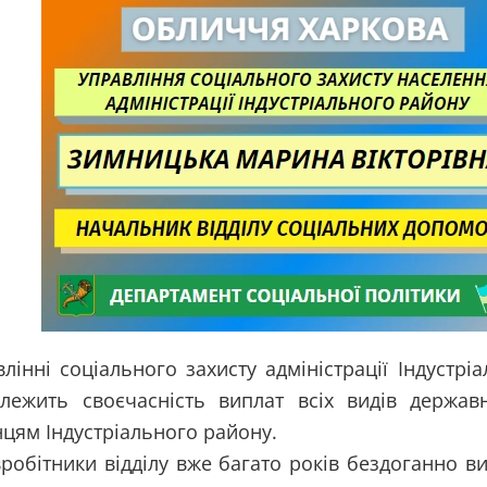
лінні соціального захисту адміністрації Індустр
алежить своєчасність виплат всіх видів держа
цям Індустріального району.
вробітники відділу вже багато років бездоганно 