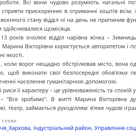
 роботи. Всі вони чудово розуміють нагальні п
о сприяти прискоренню в отриманні коштів всім, 
 воєнного стану відділ ні на день не припинив фун
и здійснювалися щомісяця.
13 років очолює відділ чарівна жінка – Зимниць
 Марина Вікторівна користується авторитетом і пов
і якості.
, коли ворог нещадно обстрілював місто, вона од
го, щоб виконати свої безпосередні обов’язки 
еченні населення гуманітарною допомогою.
 риси її характеру – це урівноваженість та спокій у 
 – “Все зробимо”. В житті Марина Вікторівна д
і, театр, займається рукоділлям: в’яже чудові ігра
 СЛОВА:
чя_Харкова
,
Індустріальний район
,
Управління соц