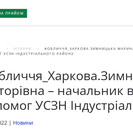
НА ПРИЙОМ
А
НОВИНИ
#ОБЛИЧЧЯ_ХАРКОВА.ЗИМНИЦЬКА МАРИНА 
 УСЗН ІНДУСТРІАЛЬНОГО РАЙОНУ
бличчя_Харкова.Зим
торівна – начальник в
помог УСЗН Індустріа
022
|
Новини