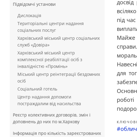
досвід
Підвідомчі установи
всіляк
Дислокація
під час
Територіальні центри надання
виплат
соціальних послуг
Майже 
Харківський міський центр соціальних
служб «Довіра»
справи.
Харківський міський центр
моральн
комплексної реабілітації осіб з
Навесні
інвалідністю «Промінь»
для то
Міський центр реінтеграції бездомних
осіб
забезп
Соціальний готель
Основні
Центр надання допомоги
роботі
постраждалим від насильства
подорож
Реєстр колективних договорів, змін і
доповнень до них по м.Харкову
КЛЮЧОВІ
#облич
Інформація про кількість зареєстрованих