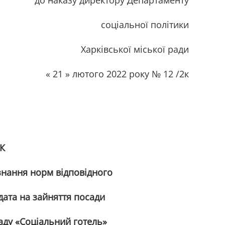
ктору Департаменту
ьної політики
кої міської ради
2022 року № 12 /2к
К
 знання норм відповідного
а на зайняття посади
 «Соціальний готель»