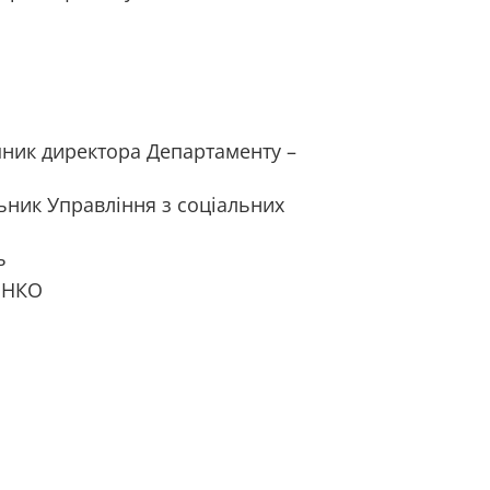
пник директора Департаменту –
ьник Управління з соціальних
питань
ЕНКО