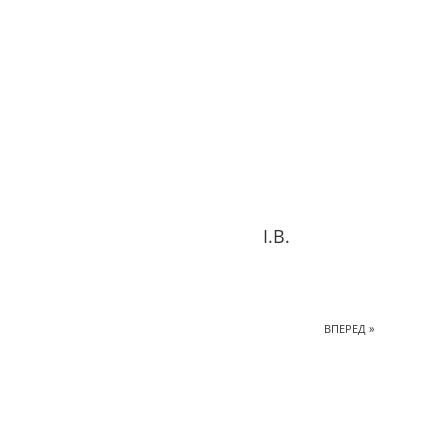
 І.В.
ВПЕРЕД »