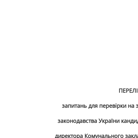
до наказу дире
соціал
Харківсь
« 21 » лютого 
ПЕРЕЛІ
запитань для перевірки на
законодавства України кандидат
директора Комунального закладу