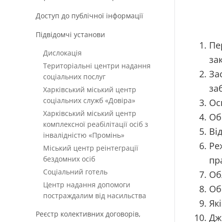
Доступ до публічної інформації
Підвідомчі установи
Пе
Дислокація
за
Територіальні центри надання
За
соціальних послуг
за
Харківський міський центр
соціальних служб «Довіра»
Ос
Харківський міський центр
Об
комплексної реабілітації осіб з
Ві
інвалідністю «Промінь»
Ре
Міський центр реінтеграції
бездомних осіб
пр
Соціальний готель
Об
Центр надання допомоги
Об
постраждалим від насильства
Як
Реєстр колективних договорів,
Дж