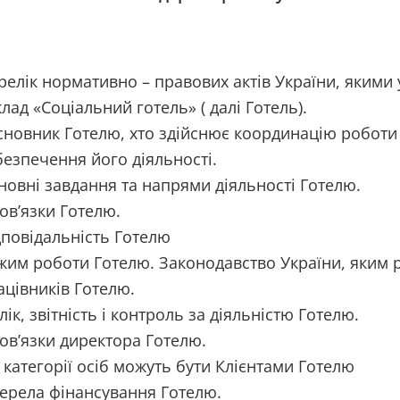
релік нормативно – правових актів України, якими 
клад «Соціальний готель» ( далі Готель).
сновник Готелю, хто здійснює координацію роботи
безпечення його діяльності.
новні завдання та напрями діяльності Готелю.
ов’язки Готелю.
дповідальність Готелю
жим роботи Готелю. Законодавство України, яким 
ацівників Готелю.
лік, звітність і контроль за діяльністю Готелю.
ов’язки директора Готелю.
і категорії осіб можуть бути Клієнтами Готелю
ерела фінансування Готелю.