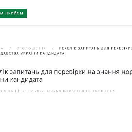
НА ПРИЙОМ
НА
ОГОЛОШЕННЯ
ПЕРЕЛІК ЗАПИТАНЬ ДЛЯ ПЕРЕВІР
ДАВСТВА УКРАЇНИ КАНДИДАТА
лік запитань для перевірки на знання но
їни кандидата
УБЛІКАЦІЇ:
21.02.2022
. ОПУБЛІКОВАНО В
ОГОЛОШЕННЯ
.
До