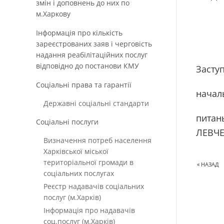
змін і доповнень до них по
м.Харкову
Інформація про кількість
зареєстрованих заяв і черговість
надання реабілітаційних послуг
відповідно до постанови КМУ
Засту
Соціальні права та гарантії
начал
Державні соціальні стандарти
Соціальні послуги
ЛЕВЧ
Визначення потреб населення
Харківської міської
територіальної громади в
« НАЗАД
соціальних послугах
Реєстр надавачів соціальних
послуг (м.Харків)
Інформація про надавачів
соц.послуг (м.Харків)