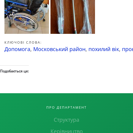
КЛЮЧОВІ СЛОВА:
Допомога
,
Московський район
,
похилий вік
,
про
Подобається це:
ПРО ДЕПАРТАМЕНТ
Структура
Керівництво