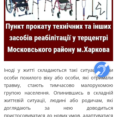
Іноді у житті складаються такі ситуації, коли
особи похилого віку або особи, які отримали
травму, стають тимчасово малорухомою
групою населення. Опинившись в складній
життєвій ситуації, людині або родичам, які
доглядають за нею доводиться
пристосовуватися до нових умов, адаптуватися