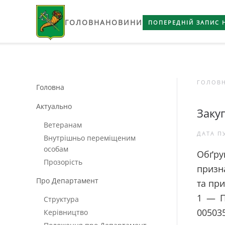
ГОЛОВНА
НОВИНИ
Skip to main content
ПОПЕРЕДНІЙ ЗАПИС 
ГОЛОВ
Головна
Актуально
Заку
Ветеранам
ДАТА П
Внутрішньо переміщеним
особам
Обґру
Прозорість
призна
Про Департамент
та при
1 — П
Структура
005035
Керівництво