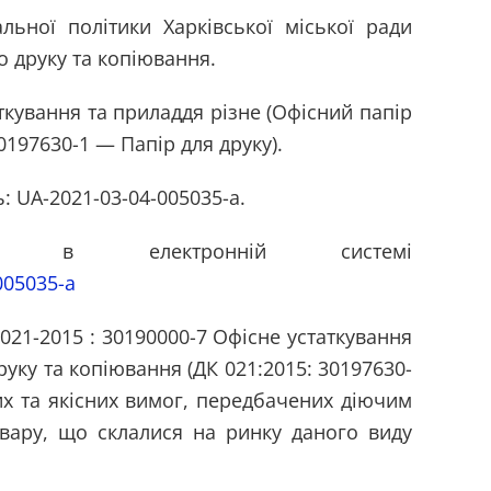
льної політики Харківської міської ради
о друку та копіювання.
аткування та приладдя різне (Офісний папір
0197630-1 — Папір для друку).
: UA-2021-03-04-005035-a.
лі в електронній системі
-005035-a
 021-2015 : 30190000-7 Офісне устаткування
руку та копіювання (ДК 021:2015: 30197630-
их та якісних вимог, передбачених діючим
овару, що склалися на ринку даного виду