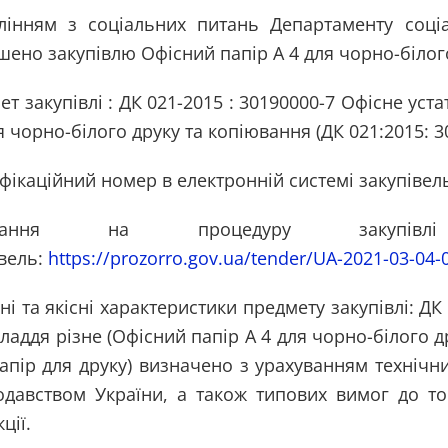
лінням з соціальних питань Департаменту соціа
шено закупівлю Офісний папір А 4 для чорно-білог
т закупівлі : ДК 021-2015 : 30190000-7 Офісне уст
я чорно-білого друку та копіювання (ДК 021:2015: 3
фікаційний номер в електронній системі закупівель
илання на процедуру закупів
вель:
https://prozorro.gov.ua/tender/UA-2021-03-04
ні та якісні характеристики предмету закупівлі: ДК
ладдя різне (Офісний папір А 4 для чорно-білого д
апір для друку) визначено з урахуванням технічн
одавством України, а також типових вимог до т
ції.