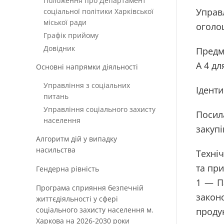
Положення про Департамент
Управ
соціальної політики Харківської
міської ради
оголо
Графік прийому
Довідник
Предме
А 4 дл
Основні напрямки діяльності
Управління з соціальних
Іденти
питань
Управління соціального захисту
Пос
населення
закупі
Алгоритм дій у випадку
насильства
Техніч
та при
Гендерна рівність
1 — П
Програма сприяння безпечній
закон
життєдіяльності у сфері
соціального захисту населення м.
продук
Харкова на 2026-2030 роки