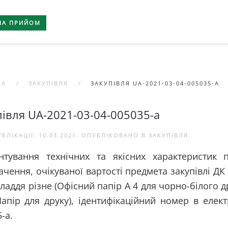
НА ПРИЙОМ
НА
ЗАКУПІВЛЯ
ЗАКУПІВЛЯ UA-2021-03-04-005035-A
півля UA-2021-03-04-005035-a
УБЛІКАЦІЇ:
10.03.2021
. ОПУБЛІКОВАНО В
ЗАКУПІВЛЯ
.
нтування технічних та якісних характеристик 
чення, очікуваної вартості предмета закупівлі ДК
ладдя різне (Офісний папір А 4 для чорно-білого д
апір для друку), ідентифікаційний номер в електр
-a.