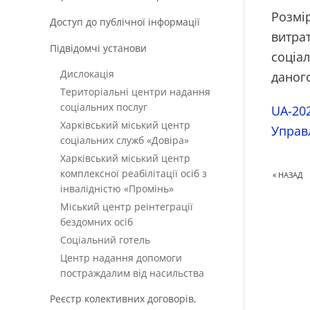
Розмі
Доступ до публічної інформації
витра
Підвідомчі установи
соціал
Дислокація
даного
Територіальні центри надання
соціальних послуг
UA-202
Харківський міський центр
Управ
соціальних служб «Довіра»
Харківський міський центр
комплексної реабілітації осіб з
« НАЗАД
інвалідністю «Промінь»
Міський центр реінтеграції
бездомних осіб
Соціальний готель
Центр надання допомоги
постраждалим від насильства
Реєстр колективних договорів,