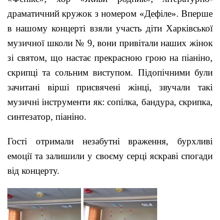
драматичний кружок з номером «Дефіле». Вперше
в нашому концерті взяли участь діти Харківської
музичної школи № 9, вони привітали наших жінок
зі святом, що настає прекрасною грою на піаніно,
скрипці та сольним виступом. Підопічними були
зачитані вірші присвячені жінці, звучали такі
музичні інструменти як: сопілка, бандура, скрипка,
синтезатор, піаніно.
Гості отримали незабутні враження, бурхливі
емоції та залишили у своєму серці яскраві спогади
від концерту.