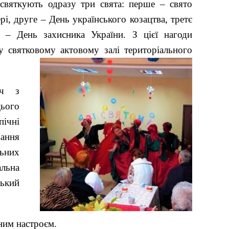
 святкують одразу три свята: перше – свято
і, друге – День українського козацтва, третє
 – День захисника України. З цієї нагоди
 у святковому актовому залі територіального
іч з
цього
ічні
вання
льних
льна
ський
ним настроєм.