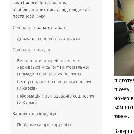
заяв і черговість надання
реабілітаційних послуг відповідно до
постанови КМУ
Соціальні права та гарантії
Державні соціальні стандарти
Соціальні послуги
Визначення потреб населення
Харківської міської територіальної
громади в соціальних послугах
підготу
Реєстр надавачів соціальних послуг
(м.Харків)
пісень,
Інформація про надавачів соц.послуг
номері
(м.Харків)
компози
Запобігання корупції
танок.
Повідомити про корупцію
Заверши