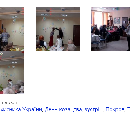
 СЛОВА:
ахисника України
,
День козацтва
,
зустріч
,
Покров
,