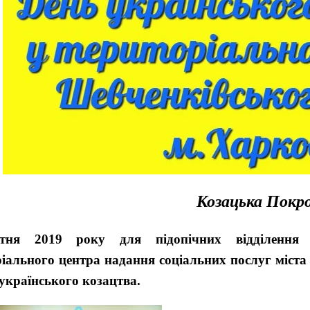
Козацька Покр
тня 2019 року для підопічних відділення д
іального центра надання соціальних послуг міста Х
українського козацтва.