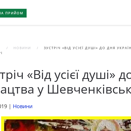
НА ПРИЙОМ
А
НОВИНИ
ЗУСТРІЧ «ВІД УСІЄЇ ДУШІ» ДО ДНЯ УКР
РІ
тріч «Від усієї душі» 
зацтва у Шевченківсь
019
|
Новини