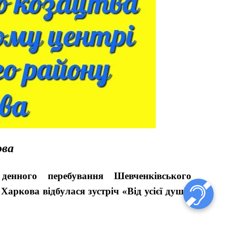
ова
енного перебування Шевченківського
аркова відбулася зустріч «Від усієї душі»