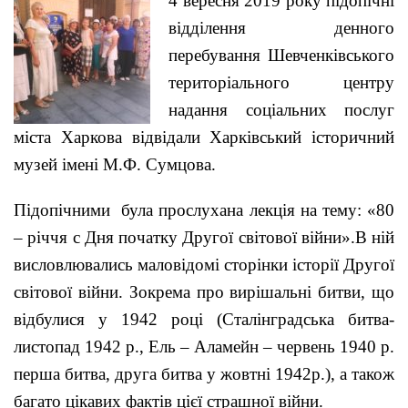
4 вересня 2019 року підопічні
відділення денного
перебування Шевченківського
територіального центру
надання соціальних послуг
міста Харкова відвідали Харківський історичний
музей імені М.Ф. Сумцова.
Підопічними була прослухана лекція на тему: «80
– річчя с Дня початку Другої світової війни».В ній
висловлювались маловідомі сторінки історії Другої
світової війни. Зокрема про вирішальні битви, що
відбулися у 1942 році (Сталінградська битва-
листопад 1942 р., Ель – Аламейн – червень 1940 р.
перша битва, друга битва у жовтні 1942р.), а також
багато цікавих фактів цієї страшної війни.