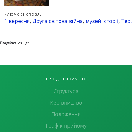
КЛЮЧОВІ СЛОВА:
1 вересня
,
Друга світова війна
,
музей історії
,
Тер
Подобається це:
ПРО ДЕПАРТАМЕНТ
Структура
Керівництво
Положення
Графік прийому