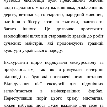
музею.В експозиції були представлені основні
види народного мистецтва: вишивка, різьблення по
дереву, витинанка, гончарство, народний живопис,
плетіння з бісеру, лози та соломки, ткацтво та
багато іншого. Це дозволяє простежити
еволюційний шлях від стародавніх зразків до робіт
сучасних майстрів, які продовжують традиції
культури українського народу.
Екскурсанти щиро подякували екскурсоводу за
професіоналізм, так як отримували вичерпні
відповіді на будь-які поставлені ними питання.
Відвідування цієї екскурсії для підопічних
запам’ятається в найяскравіших фарбах.
Переступивши поріг цього храму мистецтва,
кожен набуває щось дуже важливе для себе та