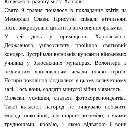
Київського району міста Харкова.
Свято 9 травня почалося із покладання квітів на
Меморіалі Слави. Присутні співали вітчизняні
пісні, викрикували цитати із вітчизняних фільмів.
У цей день у приміщенні Харківського
Державного університету пройшов святковий
концерт. Зустрічали ветеранів курсанти військових
училищ у білосніжних мундирах. Волонтери з
незвичним хвилюванням чекали появи героїв.
Чотири покоління з’єдналися у цьому величезному
залі. І ось вони, солдати минулої війни з’явились.
Оплески, усмішки, спалахи фотокореспондентів..
Такої кількості нагород не очікувало побачити
молоде покоління, але старше розуміло, з якими
труднощами, кров’ю, і якою відвагою і вони