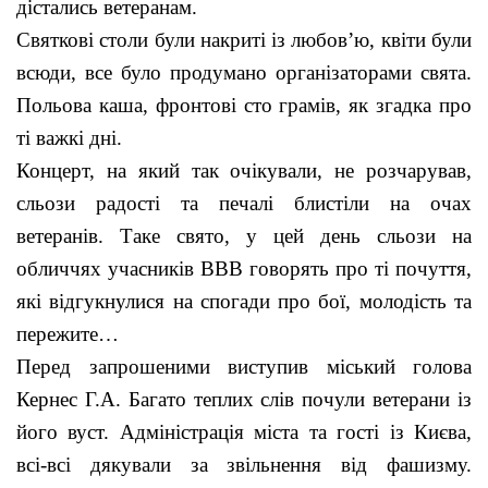
дістались ветеранам.
Святкові столи були накриті із любов’ю, квіти були
всюди, все було продумано організаторами свята.
Польова каша, фронтові сто грамів, як згадка про
ті важкі дні.
Концерт, на який так очікували, не розчарував,
сльози радості та печалі блистіли на очах
ветеранів. Таке свято, у цей день сльози на
обличчях учасників ВВВ говорять про ті почуття,
які відгукнулися на спогади про бої, молодість та
пережите…
Перед запрошеними виступив міський голова
Кернес Г.А. Багато теплих слів почули ветерани із
його вуст. Адміністрація міста та гості із Києва,
всі-всі дякували за звільнення від фашизму.