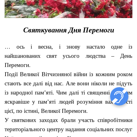
Святкування Дня Перемоги
… ось і весна, і знову настало одне із
найшанованих свят усього людства – День
Перемоги.
Події Великої Вітчизняної війни із кожним роком
стають все далі від нас. Але вони ніколи не підуть
із народної пам’яті. Чим далі ті священні дні, тим
яскравіше у пам’яті людей розуміння важливості
цієї, по істині, Великої Перемоги.
У святкових заходах брали участь співробітники
територіального центру надання соціальних послуг