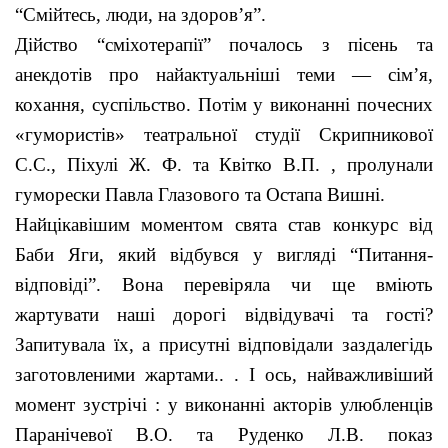
“Смійтесь, люди, на здоров’я”.
Дійство “сміхотерапії” почалось з пісень та
анекдотів про найактуальніші теми — сім’я,
кохання, суспільство. Потім у виконанні почесних
«гумористів» театральної студії Скрипникової
С.С., Піхулі Ж. Ф. та Квітко В.П. , пролунали
гуморески Павла Глазового та Остапа Вишні.
Найцікавішим моментом свята став конкурс від
Баби Яги, який відбувся у вигляді “Питання-
відповіді”. Вона перевіряла чи ще вміють
жартувати наші дорогі відвідувачі та гості?
Запитувала їх, а присутні відповідали заздалегідь
заготовленими жартами.. . І ось, найважливіший
момент зустрічі : у виконанні акторів улюбленців
Паранічевої В.О. та Руденко Л.В. показ