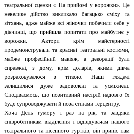
театральної сценки « На прийомі у ворожки». Це
невелике дійство викликало багацько сміху та
зітхань, адже майже всі жіночки побачили себе у
дівчинці, що прийшла попитати про майбутнє у
ворожки. Актори крім майстерності
продемонстрували та красиві театральні костюми,
майже професійний макіяж, а декорації були
справжні, з дому, крім доларів, якими дівча
розраховувалося з тіткою. Наші глядачі
залишилися дуже задоволені та усміхнені.
Сподіваємось, що позитивний настрій надовго їх
буде супроводжувати й поза стінами терцентру.
Хоча День гумору і раз на рік, та завдяки
співробітникам відділення і відвідувачам нашого
театрального та пісенного гуртків, він приніс нам