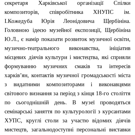
секретаря Харківської організації Спілки
композиторів, співробітника ХНУПС ім.
І.Кожедуба Юрія Леонідовича Щербініна.
Головною ідеєю музейної експозиції, Щербініна
Ю.Л., є намір показати розвиток музичної освіти,
музично-театрального виконавства, ініціатив
місцевих діячів культури і мистецтва, які сприяли
формуванню музичних смаків та інтересів
харків’ян, контактів музичної громадськості міста
з видатними композиторами і виконавцями
світового визнання за період з кінця 18-го століття
по сьогоднішній день. В музеї проводяться
семінарські заняття по культурології з курсантами
ХУПС, круглі столи за участю відомих діячів
мистецтв, загальнодоступні персональні виставки