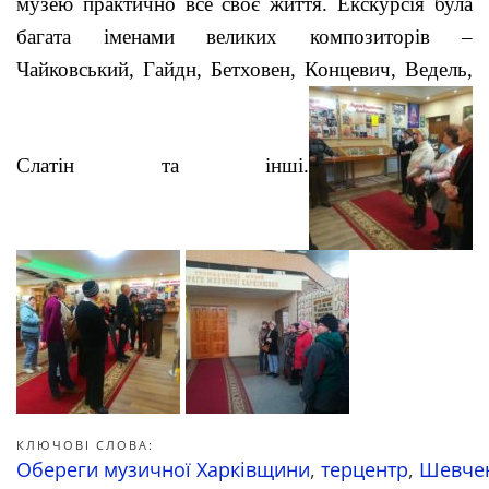
музею практично все своє життя. Екскурсія була
багата іменами великих композиторів –
Чайковський, Гайдн, Бетховен, Концевич, Ведель,
Слатін та інші.
КЛЮЧОВІ СЛОВА:
Обереги музичної Харківщини
,
терцентр
,
Шевчен