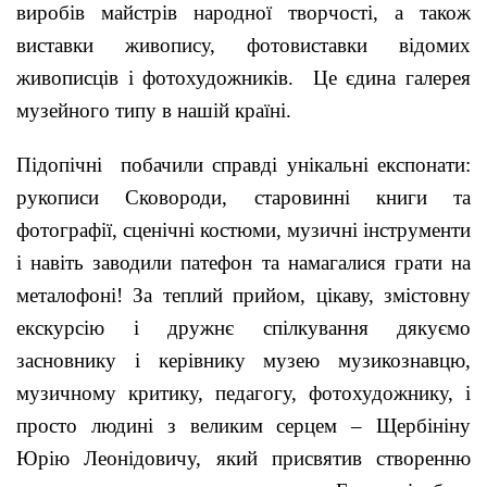
виробів майстрів народної творчості, а також
виставки живопису, фотовиставки відомих
живописців і фотохудожників. Це єдина галерея
музейного типу в нашій країні.
Підопічні побачили справді унікальні експонати:
рукописи Сковороди, старовинні книги та
фотографії, сценічні костюми, музичні інструменти
і навіть заводили патефон та намагалися грати на
металофоні! За теплий прийом, цікаву, змістовну
екскурсію і дружнє спілкування дякуємо
засновнику і керівнику музею музикознавцю,
музичному критику, педагогу, фотохудожнику, і
просто людині з великим серцем – Щербініну
Юрію Леонідовичу, який присвятив створенню