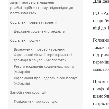
Для дов
заяв і черговість надання
реабілітаційних послуг відповідно до
ГО «Ас
постанови КМУ
неприбу
Соціальні права та гарантії
віці до 
Державні соціальні стандарти
Головно
Соціальні послуги
також н
Визначення потреб населення
підтри
Харківської міської територіальної
громади в соціальних послугах
переміщ
Реєстр надавачів соціальних послуг
малозаб
(м.Харків)
Інформація про надавачів соц.послуг
Протяг
(м.Харків)
профорі
Запобігання корупції
шанобли
Повідомити про корупцію
патріот