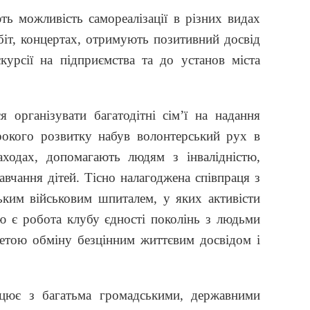
 можливість самореалізації в різних видах
обіт, концертах, отримують позитивний досвід
скурсії на підприємства та до установ міста
 організувати багатодітні сім’ї на надання
рокого розвитку набув волонтерський рух в
аходах, допомагають людям з інвалідністю,
авчання дітей. Тісно налагоджена співпраця з
ським військовим шпиталем, у яких активісти
вою є робота клубу єдності поколінь з людьми
метою обміну безцінним життєвим досвідом і
цює з багатьма громадськими, державними