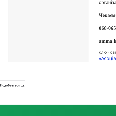
організ
Чекаєм
068-065
amma.k
КЛЮЧОВІ
«Асоціа
Подобається це: