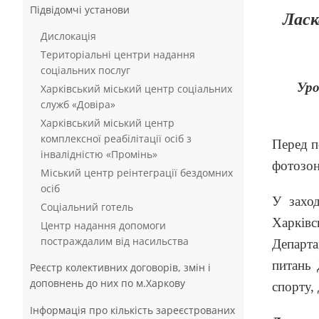
Підвідомчі установи
Ласк
Дислокація
Територіальні центри надання
соціальних послуг
Уро
Харківський міський центр соціальних
служб «Довіра»
Харківський міський центр
комплексної реабілітації осіб з
Перед п
інвалідністю «Промінь»
фотозон
Міський центр реінтеграції бездомних
осіб
У заход
Соціальний готель
Харківс
Центр надання допомоги
постраждалим від насильства
Департа
питань 
Реєстр колективних договорів, змін і
доповнень до них по м.Харкову
спорту, 
Інформація про кількість зареєстрованих