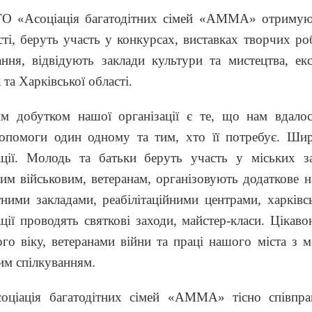
О «Асоціація багатодітних сімей «АММА» отримують
сті, беруть участь у конкурсах, виставках творчих р
ання, відвідують заклади культури та мистецтва, ек
 та Харківської області.
м добутком нашої організації є те, що нам вдалося
опомоги один одному та тим, хто її потребує. Ши
ації. Молодь та батьки беруть участь у міських з
им військовим, ветеранам, організовують додаткове н
тними закладами, реабілітаційними центрами, харків
ації проводять святкові заходи, майстер-класи. Ціка
го віку, ветеранами війни та праці нашого міста з 
м спілкуванням.
оціація багатодітних сімей «АММА» тісно співпра