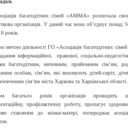
ідки.
оціація багатодітних сімей «АММА» розпочала свою
ткова організація. У даний час вона об’єднує понад 5
18 років.
ю метою діяльності ГО «Асоціація багатодітних сімей
адання інформаційної, правової, соціально-педагогіч
мки багатодітним, неповним, прийомним сім’ям, 
еним особам, сім’ям, які виховують дітей-сиріт, діте
езпеченим сім’ям міста Харкова та Харківської області.
ом багатьох років організація проводить шир
єнтаційну, профілактичну роботу, пропагує здорови
ве ставлення до жінки-матері, попереджає асоціа
изм.