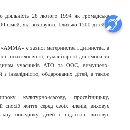
 дiяльнiсть 28 лютого 1994 як громадська
00 сімей, які виховують близько 1500 дітей у
 «АММА» є захист материнства і дитинства, а
ної, психологічної, гуманітарної допомоги та
родинам учасників АТО та ООС, вимушено-
й з інвалідністю, обдарованих дітей, а також
оку культурно-масову, просвітницьку,
й спосіб життя серед своїх членів, виховує
льну поведінку дітей і підлітків, виховує