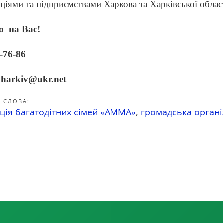
аціями та підприємствами Харкова та Харківської област
о на Вас!
-76-86
harkiv@ukr.net
 СЛОВА:
ція багатодітних сімей «АММА»
,
громадська органі