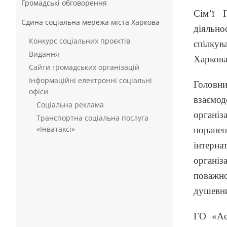
Громадські обговорення
Сім’ї Г
Єдина соціальна мережа міста Харкова
діяльно
Конкурс соціальних проєктів
спілкув
Видання
Харкова
Сайти громадських організацій
Інформаційні електронні соціальні
Головни
офіси
взаємод
Соціальна реклама
організ
Транспортна соціальна послуга
«Інватаксі»
поранен
інтерна
організ
поважно
душевни
ГО «Ас