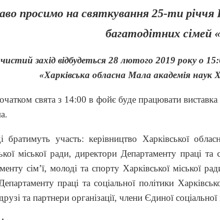
аво просимо на святкування 25-ти річчя
Г
багатодітних сімей
чистий захід відбудеться 28 лютого 2019 року о 15:
«Харківська обласна Мала академія наук Ха
очатком свята з 14:00 в фойє буде працювати виставка 
а.
і братимуть участь: керівництво Харківської обласно
ької міської ради, директори Департаменту праці та с
менту сім’ї, молоді та спорту Харківської міської рад
Департаменту праці та соціальної політики Харківської
друзі та партнери організації, члени Єдиної соціальної м