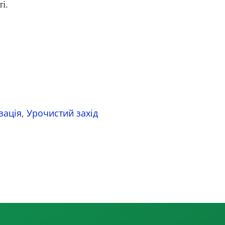
і.
зація
,
Урочистий захід