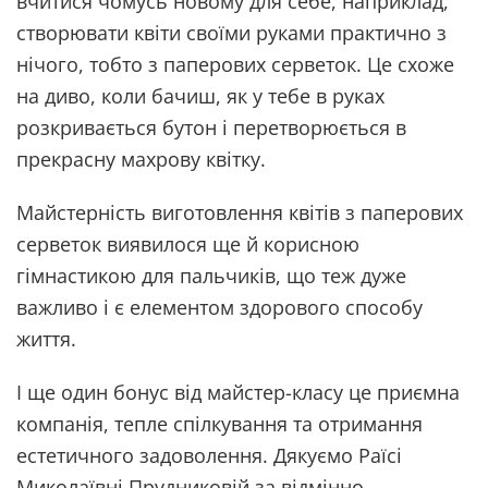
вчитися чомусь новому для себе, наприклад,
створювати квіти своїми руками практично з
нічого, тобто з паперових серветок. Це схоже
на диво, коли бачиш, як у тебе в руках
розкривається бутон і перетворюється в
прекрасну махрову квітку.
Майстерність виготовлення квітів з паперових
серветок виявилося ще й корисною
гімнастикою для пальчиків, що теж дуже
важливо і є елементом здорового способу
життя.
І ще один бонус від майстер-класу це приємна
компанія, тепле спілкування та отримання
естетичного задоволення. Дякуємо Раїсі
Миколаївні Прудниковій за відмінно