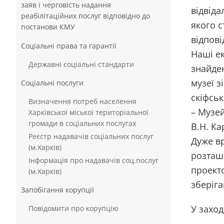
заяв і черговість надання
відвіда
реабілітаційних послуг відповідно до
якого с
постанови КМУ
відпові
Соціальні права та гарантії
Наші ек
Державні соціальні стандарти
знайден
музеї з
Соціальні послуги
скіфськ
Визначення потреб населення
– Музей
Харківської міської територіальної
громади в соціальних послугах
В.Н. Ка
Реєстр надавачів соціальних послуг
Дуже вр
(м.Харків)
розташ
Інформація про надавачів соц.послуг
проекто
(м.Харків)
зберіга
Запобігання корупції
У заход
Повідомити про корупцію