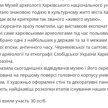
ли Музей археології Харківського національного уні
тало знаковою подією в культурному житті міста Х
дає всім критеріям так званого «живого музею».
скурсанти зразу помітили, що виставкові експонат
і саме харківськими археологами під час польових
ібрано одні з найбільших у державі та за її межами
ої епохи, античного часу, Черняхівської та салтовс
 археології та етнографії Слобідської України Хар
разіна.
азила сьогоднішніх відвідувачів музею і його окр
ована на першому поверсі головного корпусу унів
м, її художньо оформлені стіні та декоративні панн
ють найцікавіші розкопки етапів існування наших п
і взяли участь 30 осіб.