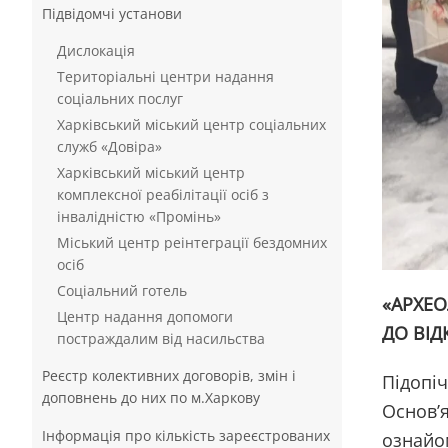
Підвідомчі установи
Дислокація
Територіальні центри надання
соціальних послуг
Харківський міський центр соціальних
служб «Довіра»
Харківський міський центр
комплексної реабілітації осіб з
інвалідністю «Промінь»
Міський центр реінтеграції бездомних
осіб
Соціальний готель
«АРХЕО
Центр надання допомоги
ДО ВІД
постраждалим від насильства
Реєстр колективних договорів, змін і
Підопіч
доповнень до них по м.Харкову
Основ’я
Інформація про кількість зареєстрованих
ознайом