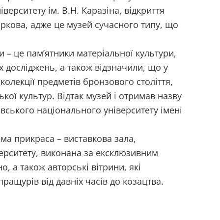
верситету ім. В.Н. Каразіна, відкриття
аркова, адже це музей сучасного типу, що
и – це пам’ятники матеріальної культури,
 досліджень, а також відзначили, що у
 колекції предметів бронзового століття,
ької культур. Відтак музей і отримав назву
ківського національного університету імені
ема прикраса – виставкова зала,
ерситету, виконана за ексклюзивним
о, а також авторські вітрини, які
ращурів від давніх часів до козацтва.