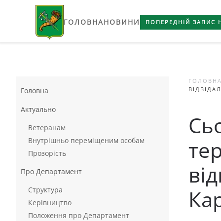
ГОЛОВНА
НОВИНИ
Skip to main content
ПОПЕРЕДНІЙ ЗАПИС 
ГОЛОВН
ВІДВІДАЛ
Головна
Актуально
Сьо
Ветеранам
Внутрішньо переміщеним особам
те
Прозорість
від
Про Департамент
Структура
Ка
Керівництво
Положення про Департамент