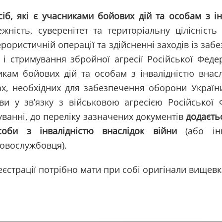
сіб, які є учасниками бойових дій та особам з ін
ежність, суверенітет та територіальну цілісніст
рористичній операції та здійсненні заходів із за
і і стримування збройної агресії Російської Феде
икам бойових дій та особам з інвалідністю внасл
ах, необхідних для забезпечення оборони України
ви у зв’язку з військовою агресією Російської 
уванні, до переліку зазначених документів
додаєть
оби з інвалідністю внаслідок війни
(або інш
ковослужбовця).
єстрації потрібно мати при собі оригінали вищевк