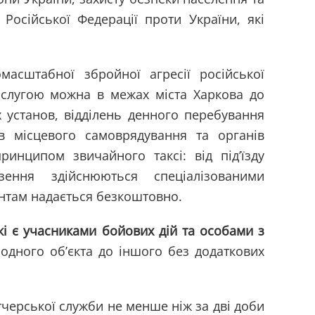
 Російської Федерації проти України, які
масштабної збройної агресії російської
послугою можна в межах міста Харкова до
х установ, відділень денного перебування
ів місцевого самоврядування та органів
инципом звичайного таксі: від під’їзду
ення здійснюються спеціалізованими
нтам надається безкоштовно.
які є учасниками бойових дій та особами з
 одного об’єкта до іншого без додаткових
черської служби не менше ніж за дві доби