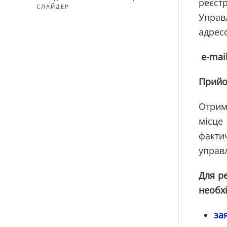
реєстр
СЛАЙДЕР
Управ
адрес
e-mail
Прийом
Отрим
місце
фактич
управл
Для р
необх
за