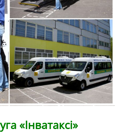
луга
«
І
нватакс
і
»