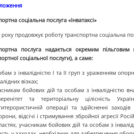
ложення
ортна соціальна послуга «Інватаксі»
 року продовжує роботу транспортна соціальна посл
портна послуга надається окремим пільговим к
ортної соціальної послуги), а саме:
обам з інвалідністю I та II груп з ураженням опор
алідних візках;
асникам бойових дій та особам з інвалідністю вна
веренітет та територіальну цілісність Ук
титерористичній операції та здійсненні заходів
орони, відсічі і стримування збройної агресії Росі
ластях, учасникам бойових дій та особам з інвалід
асть у заходах, необхідних для забезпечення обор