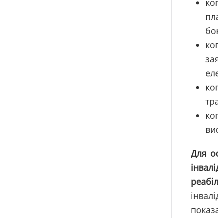
ко
пл
бок
ко
за
ел
ко
тр
ко
ви
Для
о
інвалі
реабіл
інвалі
показ