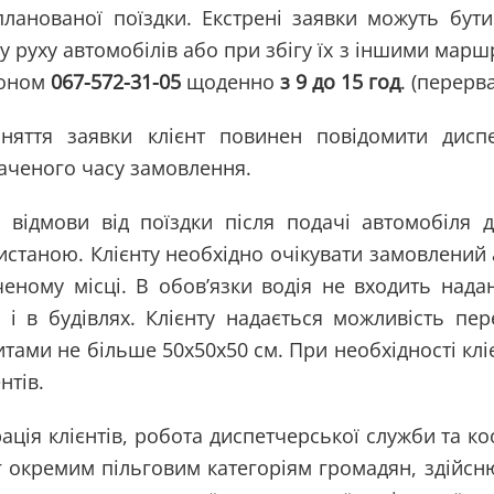
планованої поїздки. Екстрені заявки можуть бути
ку руху автомобілів або при збігу їх з іншими ма
фоном
067-572-31-05
щоденно
з 9 до 15 год
. (перерва
няття заявки клієнт повинен повідомити дисп
аченого часу замовлення.
і відмови від поїздки після подачі автомобіля 
истаною. Клієнту необхідно очікувати замовлений 
ченому місці. В обов’язки водія не входить нада
і і в будівлях. Клієнту надається можливість пе
итами не більше 50х50х50 см. При необхідності кл
нтів.
рація клієнтів, робота диспетчерської служби та 
г окремим пільговим категоріям громадян, здійсн