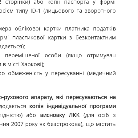
 сторінки) або копії паспорта у формі
сієм типу ID-1 (лицьового та зворотного
ера облікової картки платника податків
рмі пластикової картки з безконтактним
дається);
о переміщеної особи (якщо отримувач
в місті Харкові);
про обмеженість у пересуванні (медичний
-рухового апарату, які пересуваються на
 додається
копія індивідуальної програми
лідністю) або
висновку ЛКК
(для осіб з
ічня 2007 року як безстрокова), що містить