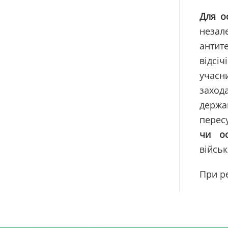
Для о
незал
антите
відсіч
учасн
заход
держа
перес
чи ос
війсь
При ре