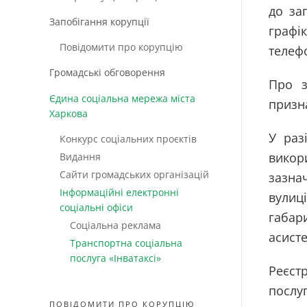
до за
Запобігання корупції
графі
Повідомити про корупцію
теле
Громадські обговорення
Про з
Єдина соціальна мережа міста
призн
Харкова
У раз
Конкурс соціальних проєктів
викор
Видання
Сайти громадських організацій
зазна
Інформаційні електронні
вулиц
соціальні офіси
габар
Соціальна реклама
асисте
Транспортна соціальна
послуга «Інватаксі»
Реєст
послу
ПОВІДОМИТИ ПРО КОРУПЦІЮ