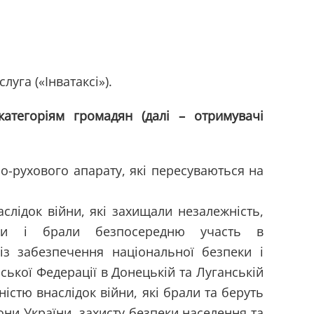
уга («Інватаксі»).
атегоріям громадян (далі – отримувачі
но-рухового апарату, які пересуваються на
слідок війни, які захищали незалежність,
раїни і брали безпосередню участь в
 із забезпечення національної безпеки і
йської Федерації в Донецькій та Луганській
ністю внаслідок війни, які брали та беруть
они України, захисту безпеки населення та