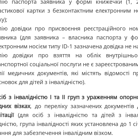
пію паспорта заявника у формі книжечки (1, 2
астикової картки з безконтактним електронним но
у);
пію довідки про присвоєння реєстраційного ном
явника (для заявника – власника паспорта у фо
ектронним носієм типу ID-1 зазначена довідка не на
пію довідки про взяття на облік внутрішнь
анспортної соціальної послуги не є зареєстрованим 
пії медичних документів, які містять відомості 
сновок для дітей з інвалідністю).
сіб з інвалідністю
I та II груп
з ураженням опорно
дних візках
, до переліку зазначених документів
ітації
(для осіб з інвалідністю та дітей з інва
дністю, група інвалідності яких установлена до 1 с
ання для забезпечення інвалідним візком.