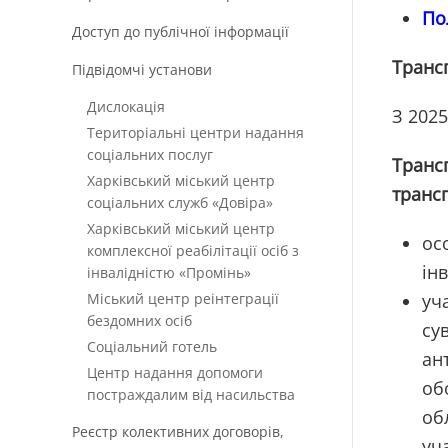
По
Доступ до публічної інформації
Трансп
Підвідомчі установи
Дислокація
З 2025
Територіальні центри надання
соціальних послуг
Транс
Харківський міський центр
трансп
соціальних служб «Довіра»
Харківський міський центр
ос
комплексної реабілітації осіб з
інв
інвалідністю «Промінь»
Міський центр реінтеграції
уч
бездомних осіб
су
Соціальний готель
ан
Центр надання допомоги
об
постраждалим від насильства
об
Реєстр колективних договорів,
уч