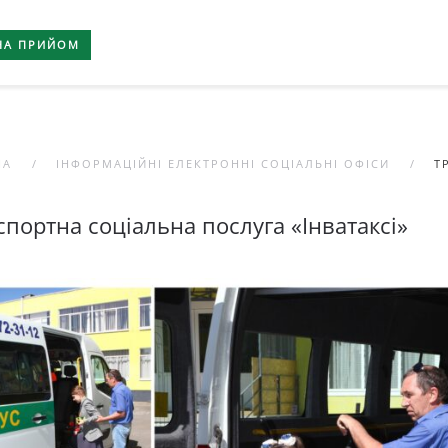
НА ПРИЙОМ
НА
ІНФОРМАЦІЙНІ ЕЛЕКТРОННІ СОЦІАЛЬНІ ОФІСИ
Т
спортна соціальна послуга «Інватаксі»