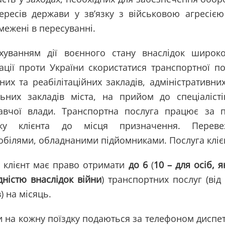
тересів держави у зв’язку з військовою агресією
межені в пересуванні.
хуванням дії воєнного стану внаслідок широко
ації проти України скористатися транспортної 
них та реабілітаційних закладів, адміністративни
льних закладів міста, на прийом до спеціаліст
авчої влади. Транспортна послуга працює за пр
ку клієнта до місця призначення. Перевез
обілями, обладнаними підйомниками. Послуга кліє
 клієнт має право отримати
до 6
(
10 – для осіб, 
дністю внаслідок війни
) транспортних послуг (від
в) на місяць.
и на кожну поїздку подаються за телефоном диспет