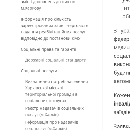
змін і доповнень до них по
ін
м.Харкову
об
Інформація про кількість
зареєстрованих заяв і черговість
З ура
надання реабілітаційних послуг
відповідно до постанови КМУ
федер
медич
Соціальні права та гарантії
соціа
Державні соціальні стандарти
викон
Соціальні послуги
будин
автом
Визначення потреб населення
Харківської міської
територіальної громади в
Кожен
соціальних послугах
інвалі
Реєстр надавачів соціальних
заїзді
послуг (м.Харків)
Інформація про надавачів
Заявк
соц.послуг (м.Харків)