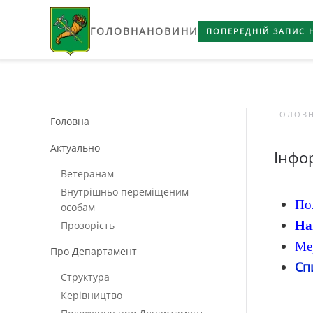
ГОЛОВНА
НОВИНИ
Skip to main content
ПОПЕРЕДНІЙ ЗАПИС 
ГОЛОВ
Головна
Актуально
Інфо
Ветеранам
Внутрішньо переміщеним
По
особам
На
Прозорість
Ме
Про Департамент
Сп
Структура
Керівництво