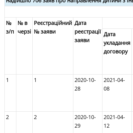
надійшло 706 заяв про направлення дитини з інв
№
№ в
Реєстраційний
Дата
з/п
черзі
№ заяви
реєстрації
Дата
заяви
укладання
договору
1
1
2020-10-
2021-04-
28
08
2
2
2020-10-
2021-04-
29
12