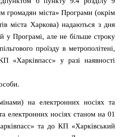
підпунктом б пункту 9.4 розділу 9
іям громадян міста» Програми (окрім
тів міста Харкова) надаються з дня
ий у Програмі,
але не більше строку
ільгового проїзду в метрополітені,
КП «Харківпасс» у разі наявності
особи.
 змінами) на електронних носіях
та
та електронних носіях станом
на 01
Харківпасс»
та до КП «Харківський