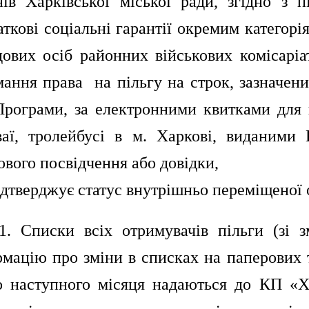
нів Харківської міської ради, згідно з 
ткові соціальні гарантії окремим категор
дових осіб районних військових комісаріа
мання права на пільгу на строк, зазначен
Програми, за електронними квитками для п
ваї, тролейбусі в м. Харкові, виданими
ового посвідчення або довідки,
дтверджує статус внутрішньо переміщеної 
1.1. Списки всіх отримувачів пільги (зі
рмацію про зміни в списках на паперових 
о наступного місяця надаються до КП «