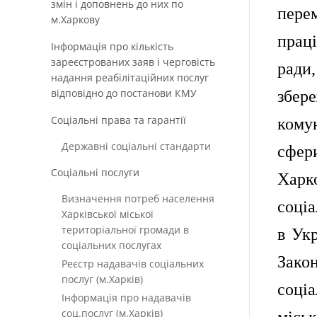
змін і доповнень до них по
перем
м.Харкову
праці
Інформація про кількість
зареєстрованих заяв і черговість
ради
надання реабілітаційних послуг
відповідно до постанови КМУ
збер
Соціальні права та гарантії
кому
Державні соціальні стандарти
сфер
Соціальні послуги
Харк
Визначення потреб населення
соціа
Харківської міської
територіальної громади в
в Укр
соціальних послугах
Зако
Реєстр надавачів соціальних
послуг (м.Харків)
соціа
Інформація про надавачів
соц.послуг (м.Харків)