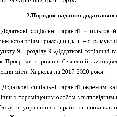
кий електричний транспорт».
2.Порядок надання додаткових 
. Додаткові соціальні гарантії – пільгови
им категоріям громадян (далі – отримувачі
пункту 9.4 розділу 9 «Додаткові соціальні 
а» Програми сприяння безпечній життєдіял
ення міста Харкова на 2017-2020 роки.
. Додаткові соціальні гарантії окремим к
рішньо переміщеним особам з відповідним 
бліку в управліннях праці та соціальног