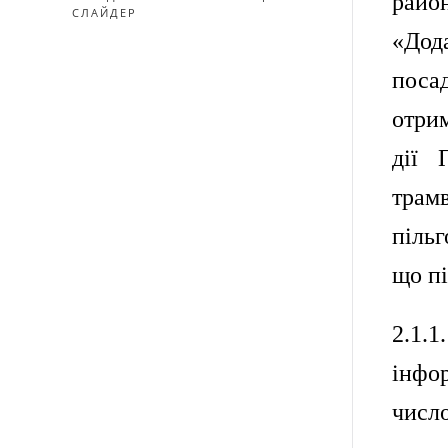
райо
СЛАЙДЕР
«Дода
поса
отри
дії 
трам
пільг
що пі
2.1.
інфо
числ