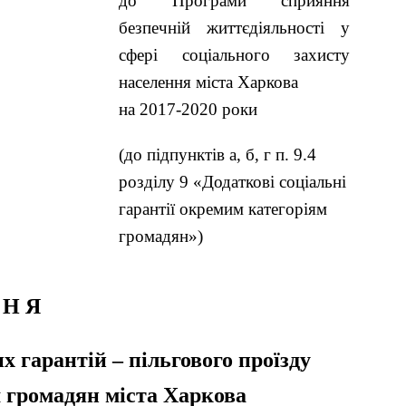
до Програми сприяння
безпечній життєдіяльності у
сфері соціального захисту
населення міста Харкова
на 2017-2020 роки
(до підпунктів a, б, г п. 9.4
розділу 9 «Додаткові соціальні
гарантії окремим категоріям
громадян»)
 Н Я
 гарантій – пільгового проїзду
м громадян міста Харкова