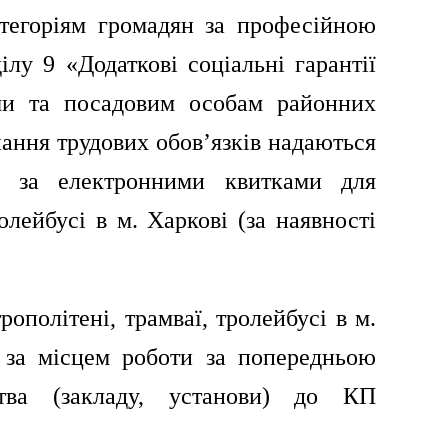
категоріям громадян
за професійною
ілу 9 «Додаткові соціальні гарантії
ми та посадовим особам районних
нання трудових обов’язків надаються
я за електронними квитками для
ролейбусі в м. Харкові (за наявності
рополітені, трамваї, тролейбусі в м.
ь за місцем роботи
за попередньою
тва (закладу, установи)
до КП