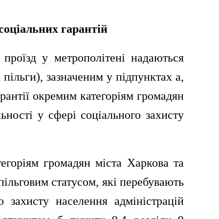
соціальних гарантій
й проїзд у метрополітені надаються
 пільги), зазначеним у підпунктах а,
гарантії окремим категоріям громадян
ьності у сфері соціального захисту
атегоріям громадян міста Харкова та
пільговим статусом,
які перебувають
о захисту населення адміністрацій