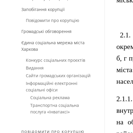
місь
Запобігання корупції
Повідомити про корупцію
Громадські обговорення
2.1
Єдина соціальна мережа міста
окрем
Харкова
б, г 
Конкурс соціальних проєктів
Видання
міст
Сайти громадських організацій
насел
Інформаційні електронні
соціальні офіси
Соціальна реклама
2.1.1
Транспортна соціальна
внут
послуга «Інватаксі»
на о
ПОВІДОМИТИ ПРО КОРУПЦІЮ