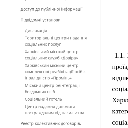
Доступ до публічної інформації
Підвідомчі установи
Дислокація
Територіальні центри надання
соціальних послуг
Харківський міський центр
1.1.
соціальних служб «Довіра»
Харківський міський центр
прої
комплексної реабілітації осіб з
відш
інвалідністю «Промінь»
Міський центр реінтеграції
соці
бездомних осіб
Соціальний готель
Харко
Центр надання допомоги
кате
постраждалим від насильства
соці
Реєстр колективних договорів,