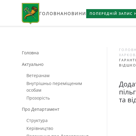
ГОЛОВНА
НОВИНИ
Skip to main content
ПОПЕРЕДНІЙ ЗАПИС 
ГОЛОВ
Головна
ХАРКОВ
ГАРАНТ
Актуально
ВІДШКО
Ветеранам
Дода
Внутрішньо переміщеним
особам
піль
Прозорість
та в
Про Департамент
Структура
Керівництво