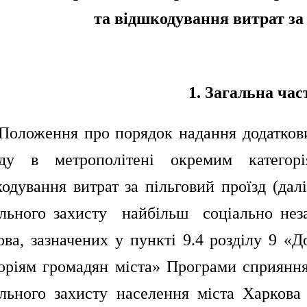
та відшкодування витрат за 
1.
Загальна час
 Положення про порядок надання додаткови
зду в метрополітені окремим катего
кодування витрат за пільговий проїзд (да
ального захисту найбільш соціально нез
ва, зазначених у пункті 9.4 розділу 9 «Д
горіям громадян міста» Програми сприяння
ального захисту населення міста Харкова