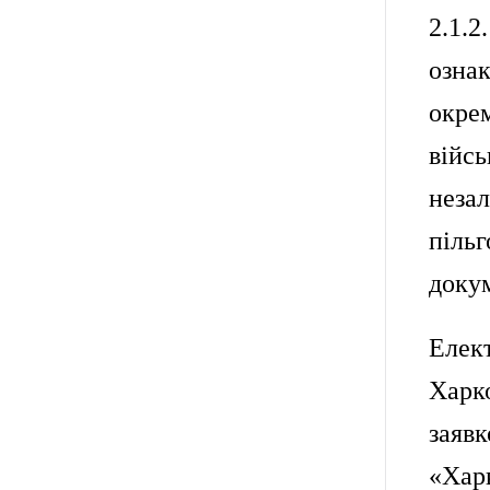
2.1.
ознак
окре
війсь
неза
пільг
докум
Елект
Харк
заяв
«Хар