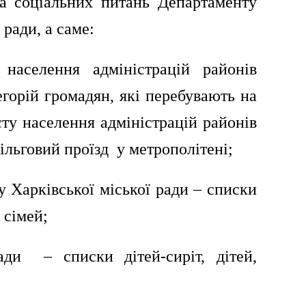
та соціальних питань Департаменту
 ради, а саме:
 населення адміністрацій районів
егорій громадян, які перебувають на
сту населення адміністрацій районів
пільговий проїзд у метрополітені;
у Харківської міської ради – списки
них сімей;
ади – списки дітей-сиріт, дітей,