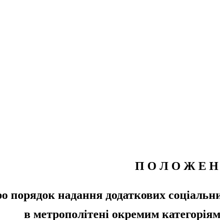
П О Л О Ж Е Н
о порядок надання додаткових соціальних
в метрополітені окремим категорія