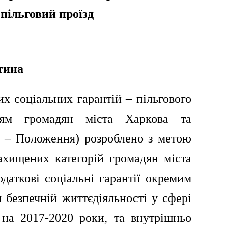
пільговий проїзд
тина
х соціальних гарантій – пільгового
ріям громадян міста Харкова
та
лі – Положення) розроблено
з метою
ахищених категорій громадян міста
одаткові соціальні гарантії окремим
 безпечній життєдіяльності у сфері
 на 2017-2020 роки, та внутрішньо