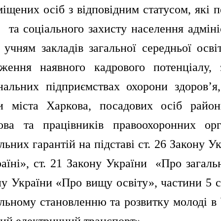
іщених осіб з відповідним статусом, які 
 та соціального захисту населення адміні
, учням закладів загальної середньої осв
еження наявного кадрового потенціалу,
нальних підприємствах охорони здоров’я,
и міста Харкова, посадових осіб районн
ова та працівників правоохоронних ор
льних гарантій на підставі ст. 26 Закону 
аїні», ст. 21 Закону України «Про загаль
ну України «Про вищу освіту», частини 5 
льному становленню та розвитку молоді в 