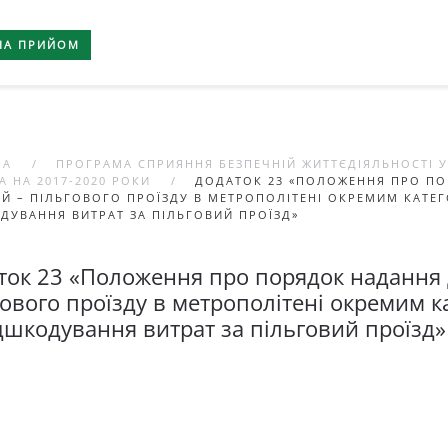
НА ПРИЙОМ
НА
ПРОГРАМА СПРИЯННЯ БЕЗПЕЧНІЙ ЖИТТЄДІЯЛЬНОСТІ У
А НА 2017-2020 РОКИ
ДОДАТОК 23 «ПОЛОЖЕННЯ ПРО ПО
ІЙ – ПІЛЬГОВОГО ПРОЇЗДУ В МЕТРОПОЛІТЕНІ ОКРЕМИМ КАТЕ
ДУВАННЯ ВИТРАТ ЗА ПІЛЬГОВИЙ ПРОЇЗД»
ток 23 «Положення про порядок надання 
гового проїзду в метрополітені окремим к
ідшкодування витрат за пільговий проїзд»