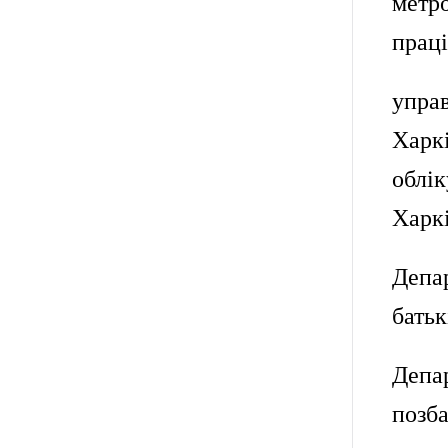
метр
праці
упра
Харкі
облік
Харкі
Депар
батьк
Депа
позба